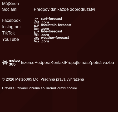
MůjSněh
Sociální
Předpovídat každé dobrodružství
Facebook
Instagram
TikTok
YouTube
Inzerce
Podpora
Kontakt
Propojte nás
Zpětná vazba
© 2026 Meteo365 Ltd. Všechna práva vyhrazena
6
Pravidla užívání
Ochrana soukromí
Použití cookie