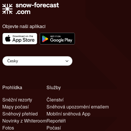
Objevte naši aplikaci
Prohlídka
Služby
Sněžní rezorty
Členství
Mapy počasí
Sněhová upozornění emailem
Sněhový přehled
Mobilní sněhová App
Novinky z Whiteroom
Reportéři
Fotos
Počasí