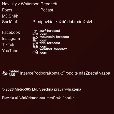
Novinky z Whiteroom
Reportéři
Fotos
Počasí
MůjSněh
Sociální
Předpovídat každé dobrodružství
Facebook
Instagram
TikTok
YouTube
Inzerce
Podpora
Kontakt
Propojte nás
Zpětná vazba
© 2026 Meteo365 Ltd. Všechna práva vyhrazena
6
Pravidla užívání
Ochrana soukromí
Použití cookie