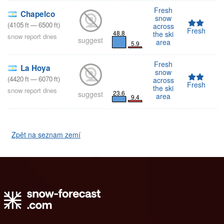
Fresh
Chapelco
snow
(
4105
ft
—
6500
ft
)
across
Fresh
48.8
the ski
snow report dnes
suggest
area
5.9
Fresh
La Hoya
snow
(
4420
ft
—
6070
ft
)
across
Fresh
the ski
snow report dnes
23.6
suggest
area
9.4
Zpět na seznam zemí