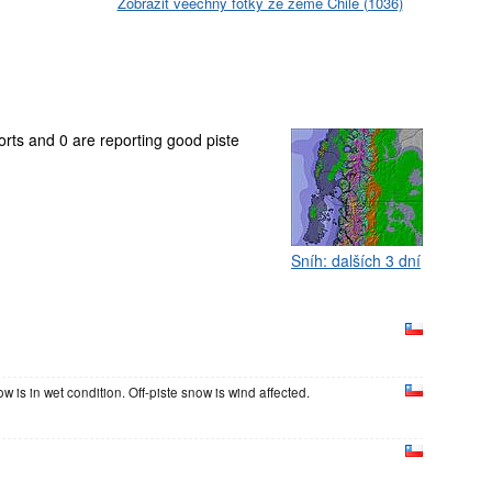
Zobrazit věechny fotky ze země Chile (1036)
sorts and 0 are reporting good piste
Sníh: dalších 3 dní
is in wet condition. Off-piste snow is wind affected.