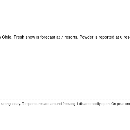
k
n Chile. Fresh snow is forecast at 7 resorts. Powder is reported at 0 re
trong today. Temperatures are around freezing. Lifts are mostly open. On piste snow 