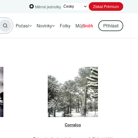
Získat Prémium
Měrné jednotky
Počasí
Novinky
Fotky
Můj
Sněh
Přihlásit
Corralco