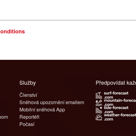
conditions
Služby
Předpovídat ka
Členství
Sněhová upozornění emailem
Mobilní sněhová App
room
Reportéři
Počasí