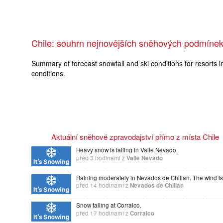
Chile: souhrn nejnovějších sněhových podmíne
Summary of forecast snowfall and ski conditions for resorts i
conditions.
Aktuální sněhové zpravodajství přímo z místa Chile
Heavy snow is falling in Valle Nevado.
před 3 hodinami
z
Valle Nevado
Raining moderately in Nevados de Chillan. The wind is s
před 14 hodinami
z
Nevados de Chillan
Snow falling at Corralco.
před 17 hodinami
z
Corralco