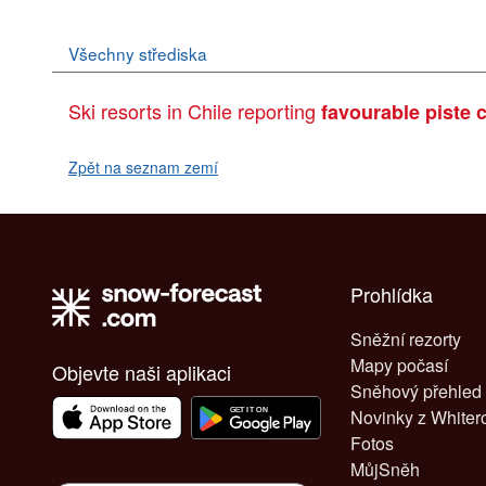
Všechny střediska
Ski resorts in Chile reporting
favourable piste 
Zpět na seznam zemí
Prohlídka
Sněžní rezorty
Mapy počasí
Objevte naši aplikaci
Sněhový přehled
Novinky z White
Fotos
MůjSněh