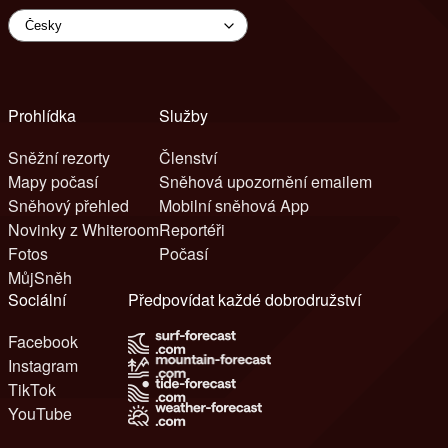
Prohlídka
Služby
Sněžní rezorty
Členství
Mapy počasí
Sněhová upozornění emailem
Sněhový přehled
Mobilní sněhová App
Novinky z Whiteroom
Reportéři
Fotos
Počasí
MůjSněh
Sociální
Předpovídat každé dobrodružství
Facebook
Instagram
TikTok
YouTube