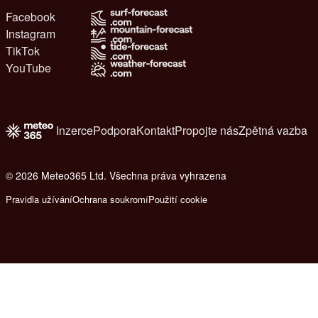
Facebook
Instagram
TikTok
YouTube
Inzerce
Podpora
Kontakt
Propojte nás
Zpětná vazba
© 2026 Meteo365 Ltd. Všechna práva vyhrazena
6
Pravidla užívání
Ochrana soukromí
Použití cookie