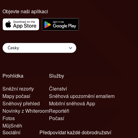
Objevte naši aplikaci
Prohlídka
Služby
Sněžní rezorty
Členství
Mapy počasí
Sněhová upozornění emailem
Sněhový přehled
Mobilní sněhová App
Novinky z Whiteroom
Reportéři
Fotos
Počasí
MůjSněh
Sociální
Předpovídat každé dobrodružství