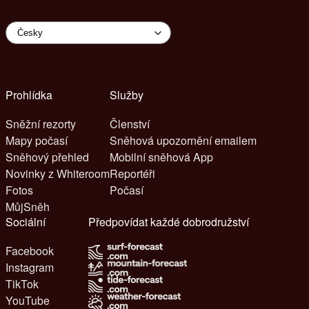
Prohlídka
Služby
Sněžní rezorty
Členství
Mapy počasí
Sněhová upozornění emailem
Sněhový přehled
Mobilní sněhová App
Novinky z Whiteroom
Reportéři
Fotos
Počasí
MůjSněh
Sociální
Předpovídat každé dobrodružství
Facebook
Instagram
TikTok
YouTube