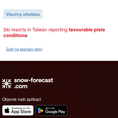
Všechny střediska
Ski resorts in Taiwan reporting
favourable piste
conditions
Zpět na seznam zemí
Objevte naši aplikaci