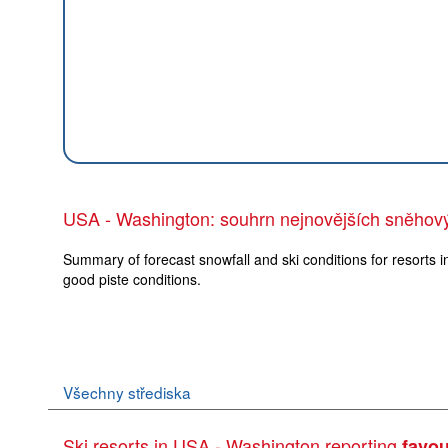
USA - Washington: souhrn nejnovějších sněho
Summary of forecast snowfall and ski conditions for resorts i
good piste conditions.
Všechny střediska
Ski resorts in USA - Washington reporting
favou