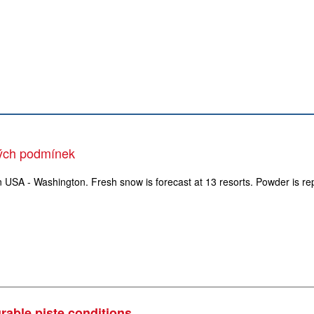
vých podmínek
n USA - Washington. Fresh snow is forecast at 13 resorts. Powder is rep
rable piste conditions