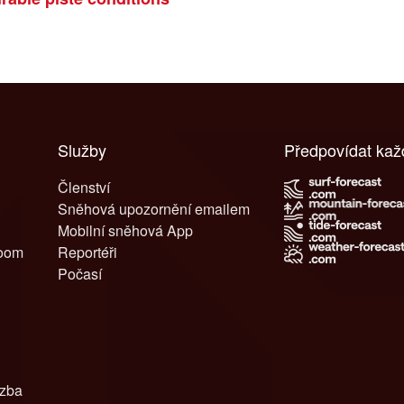
Služby
Předpovídat ka
Členství
Sněhová upozornění emailem
Mobilní sněhová App
room
Reportéři
Počasí
azba