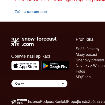
Zpět na seznam zemí
Prohlídka
Sněžní rezorty
Mapy počasí
Objevte naši aplikaci
Sněhový přehled
Novinky z White
Fotos
MůjSněh
Inzerce
Podpora
Kontakt
Propojte nás
Zpětná v