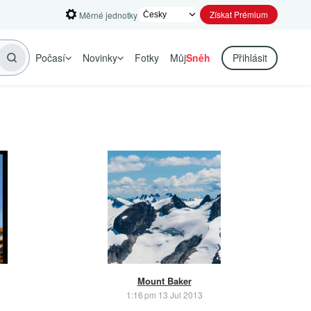
Získat Prémium
Měrné jednotky
Počasí
Novinky
Fotky
Můj
Sněh
Přihlásit
Mount Baker
1:16 pm 13 Jul 2013