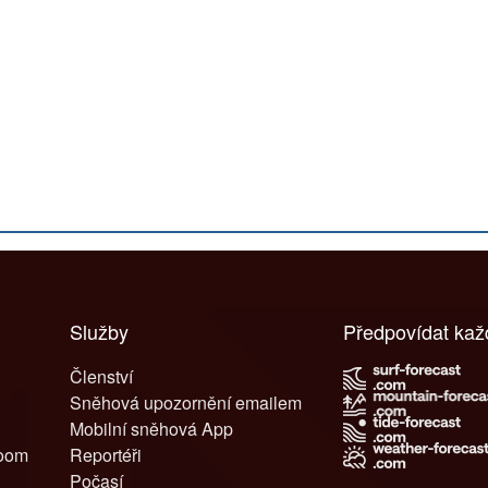
Služby
Předpovídat ka
Členství
Sněhová upozornění emailem
Mobilní sněhová App
room
Reportéři
Počasí