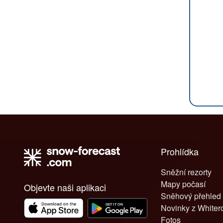
Prohlídka
Sněžní rezorty
Mapy počasí
Objevte naši aplikaci
Sněhový přehled
Novinky z White
Fotos