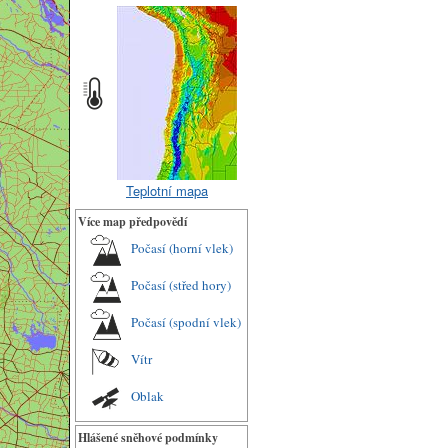
Teplotní mapa
Více map předpovědí
Počasí (horní vlek)
Počasí (střed hory)
Počasí (spodní vlek)
Vítr
Oblak
Hlášené sněhové podmínky