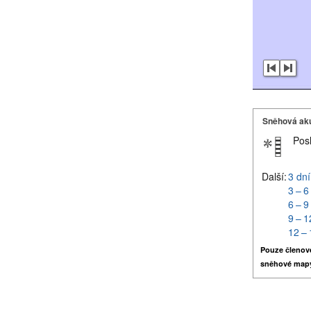
Sněhová ak
Pos
Další:
3 dní
3 – 6
6 – 9
9 – 1
12 – 
Pouze členov
sněhové map