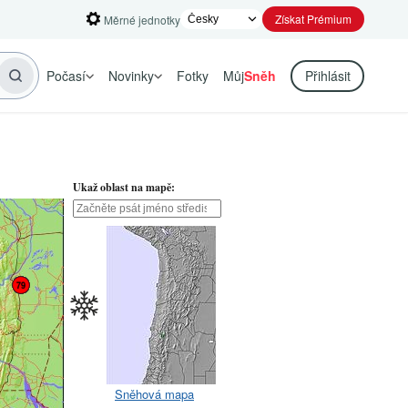
Získat Prémium
Měrné jednotky
Počasí
Novinky
Fotky
Můj
Sněh
Přihlásit
Ukaž oblast na mapě:
Sněhová mapa