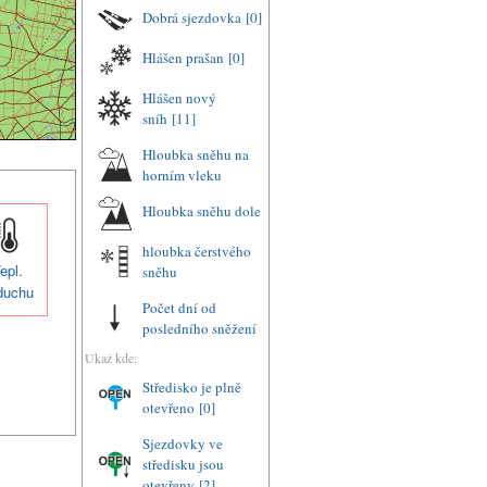
Dobrá sjezdovka
[0]
Hlášen prašan
[0]
Hlášen nový
sníh
[11]
Hloubka sněhu na
horním vleku
Hloubka sněhu dole
hloubka čerstvého
epl.
sněhu
duchu
Počet dní od
posledního sněžení
Ukaž kde:
Středisko je plně
otevřeno
[0]
Sjezdovky ve
středisku jsou
otevřeny
[2]