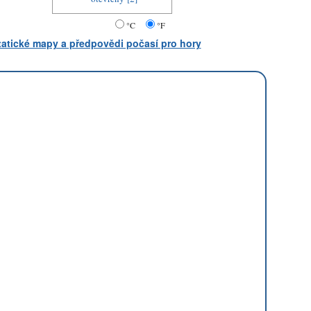
°C
°F
statické mapy a předpovědi počasí pro hory