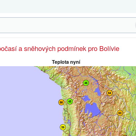
počasí a sněhových podmínek pro Bolívie
Teplota nyní