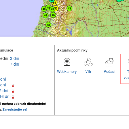
umulace
Aktuální podmínky
lední:
3 dní
7 dní
Webkamery
Vítr
Počasí
T
vz
 dní
 dní
2 dní
16 dní
é mohou zobrazit dlouhodobé
y.
Zaregistrujte se!