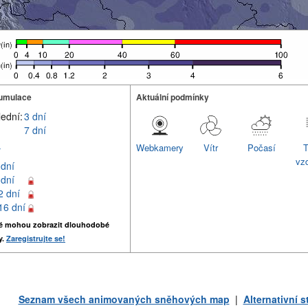
umulace
Aktuální podmínky
lední:
3 dní
7 dní
Webkamery
Vítr
Počasí
T
í
vz
 dní
 dní
2 dní
16 dní
é mohou zobrazit dlouhodobé
y.
Zaregistrujte se!
Seznam všech animovaných sněhových map
|
Alternativní 