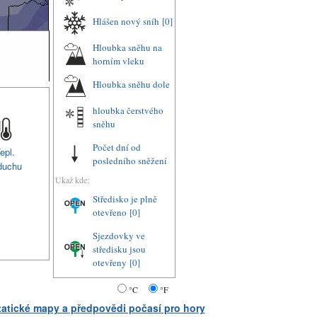
Hlášen nový sníh
[0]
Hloubka sněhu na
horním vleku
Hloubka sněhu dole
hloubka čerstvého
sněhu
Počet dní od
epl.
posledního sněžení
duchu
Ukaž kde:
Středisko je plně
otevřeno
[0]
Sjezdovky ve
středisku jsou
otevřeny
[0]
°C
°F
statické mapy a předpovědi počasí pro hory