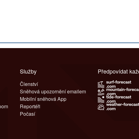
Služby
Předpovídat ka
Členství
Sněhová upozornění emailem
Mobilní sněhová App
room
Reportéři
Počasí