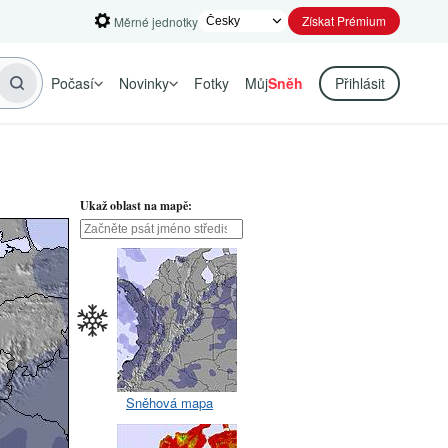
Získat Prémium
Měrné jednotky
Počasí
Novinky
Fotky
Můj
Sněh
Přihlásit
Ukaž oblast na mapě:
Sněhová mapa