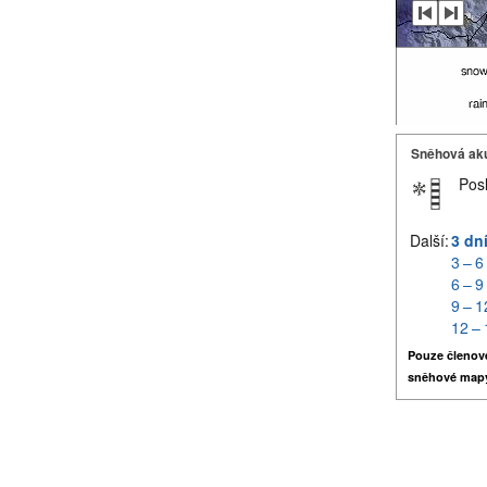
Sněhová ak
Pos
Další:
3 dn
3 – 6
6 – 9
9 – 1
12 – 
Pouze členov
sněhové map