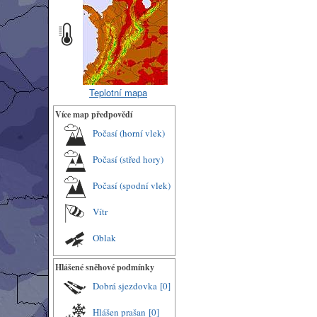
Teplotní mapa
Více map předpovědí
Počasí (horní vlek)
Počasí (střed hory)
Počasí (spodní vlek)
Vítr
Oblak
Hlášené sněhové podmínky
Dobrá sjezdovka
[0]
Hlášen prašan
[0]