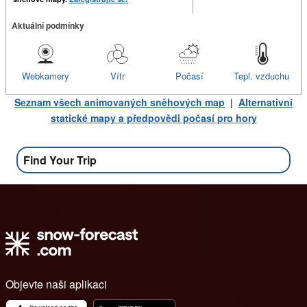
Aktuální podmínky
Webkamery
Vítr
Počasí
Tepl. vzduchu
Seznam všech animovaných sněhových map
|
Alternativní
statické mapy a předpovědi počasí pro hory
Find Your Trip
Objevte naši aplikaci