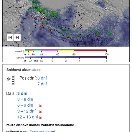
Sněhová akumulace
Poslední:
3 dní
7 dní
Další:
3 dní
3 – 6 dní
6 – 9 dní
9 – 12 dní
12 – 16 dní
Pouze členové mohou zobrazit dlouhodobé
sněhové mapy.
Zaregistrujte se!