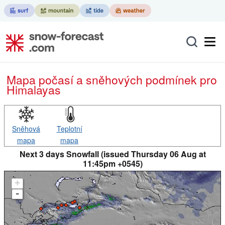
Mapa počasí a sněhových podmínek pro
Himalayas
Sněhová
Teplotní
mapa
mapa
Next 3 days Snowfall (issued Thursday 06 Aug at
11:45pm +0545)
+
-