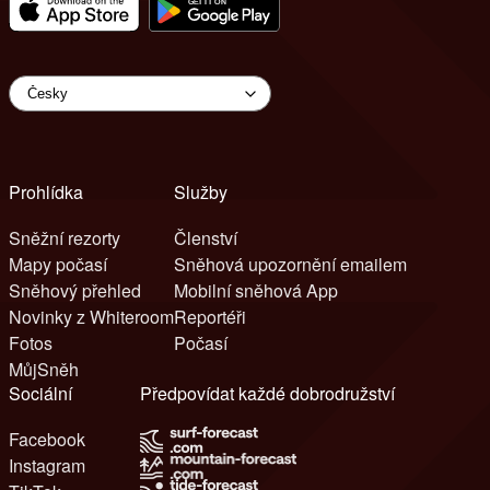
Prohlídka
Služby
Sněžní rezorty
Členství
Mapy počasí
Sněhová upozornění emailem
Sněhový přehled
Mobilní sněhová App
Novinky z Whiteroom
Reportéři
Fotos
Počasí
MůjSněh
Sociální
Předpovídat každé dobrodružství
Facebook
Instagram