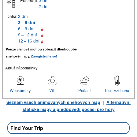
Poslední:
3 dní
7 dní
Další:
3 dní
3 – 6 dní
6 – 9 dní
9 – 12 dní
12 – 16 dní
Pouze členové mohou zobrazit dlouhodobé
sněhové mapy.
Zaregistrujte se!
Aktuální podmínky
Webkamery
Vítr
Počasí
Tepl. vzduchu
Seznam všech animovaných sněhových map
|
Alternativní
statické mapy a předpovědi počasí pro hory
Find Your Trip