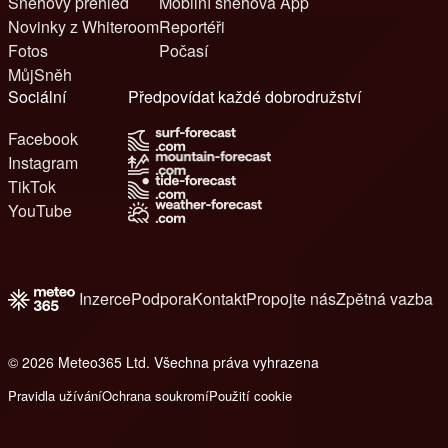
Sněhový přehled
Mobilní sněhová App
Novinky z Whiteroom
Reportéři
Fotos
Počasí
MůjSněh
Sociální
Předpovídat každé dobrodružství
Facebook
Instagram
TikTok
YouTube
Inzerce
Podpora
Kontakt
Propojte nás
Zpětná vazba
© 2026 Meteo365 Ltd. Všechna práva vyhrazena
6
Pravidla užívání
Ochrana soukromí
Použití cookie