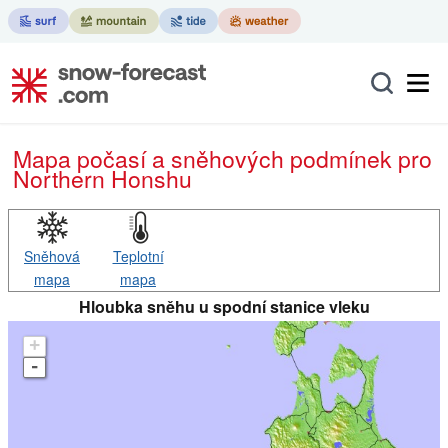
Mapa počasí a sněhových podmínek pro
Northern Honshu
Sněhová
Teplotní
mapa
mapa
Hloubka sněhu u spodní stanice vleku
+
-