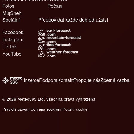
Fotos
Počasí
MůjSněh
Sociální
Předpovídat každé dobrodružství
Facebook
Instagram
TikTok
YouTube
Inzerce
Podpora
Kontakt
Propojte nás
Zpětná vazba
© 2026 Meteo365 Ltd. Všechna práva vyhrazena
6
Pravidla užívání
Ochrana soukromí
Použití cookie