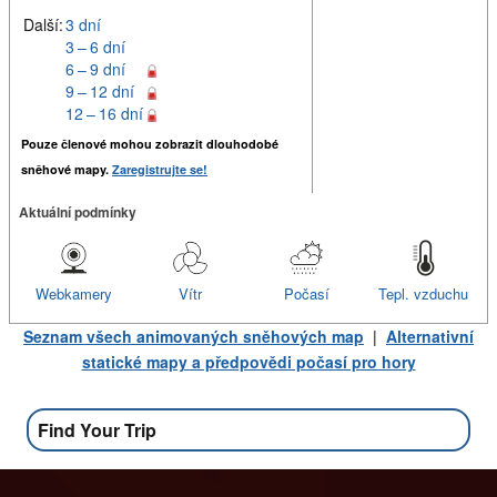
Další:
3 dní
3 – 6 dní
6 – 9 dní
9 – 12 dní
12 – 16 dní
Pouze členové mohou zobrazit dlouhodobé
sněhové mapy.
Zaregistrujte se!
Aktuální podmínky
Webkamery
Vítr
Počasí
Tepl. vzduchu
Seznam všech animovaných sněhových map
|
Alternativní
statické mapy a předpovědi počasí pro hory
Find Your Trip