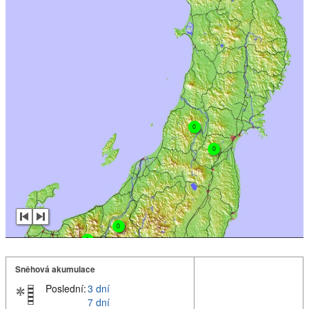
0
0
0
0
Sněhová akumulace
Poslední:
3 dní
7 dní