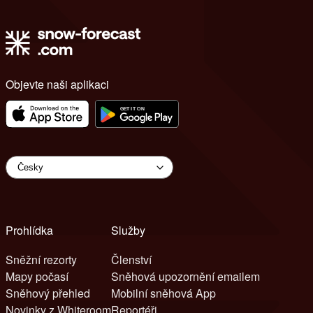
Objevte naši aplikaci
Prohlídka
Služby
Sněžní rezorty
Členství
Mapy počasí
Sněhová upozornění emailem
Sněhový přehled
Mobilní sněhová App
Novinky z Whiteroom
Reportéři