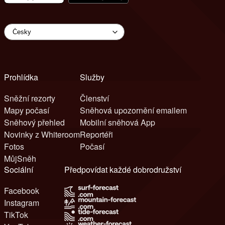
Prohlídka
Služby
Sněžní rezorty
Členství
Mapy počasí
Sněhová upozornění emailem
Sněhový přehled
Mobilní sněhová App
Novinky z Whiteroom
Reportéři
Fotos
Počasí
MůjSněh
Sociální
Předpovídat každé dobrodružství
Facebook
Instagram
TikTok