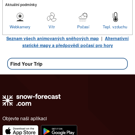
Aktuální podmínky
Webkamery
Vítr
Počasí
Tepl. vzduchu
Seznam všech animovaných sněhových map
|
Alternativní
statické mapy a předpovědi počasí pro hory
Find Your Trip
Objevte naši aplikaci