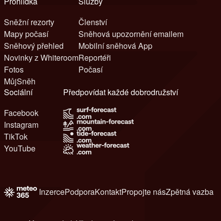
Prohlídka
Služby
Sněžní rezorty
Členství
Mapy počasí
Sněhová upozornění emailem
Sněhový přehled
Mobilní sněhová App
Novinky z Whiteroom
Reportéři
Fotos
Počasí
MůjSněh
Sociální
Předpovídat každé dobrodružství
Facebook
Instagram
TikTok
YouTube
Inzerce
Podpora
Kontakt
Propojte nás
Zpětná vazba