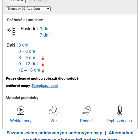
Sněhová akumulace
Poslední:
3 dní
7 dní
Další:
3 dní
3 – 6 dní
6 – 9 dní
9 – 12 dní
12 – 16 dní
Pouze členové mohou zobrazit dlouhodobé
sněhové mapy.
Zaregistrujte se!
Aktuální podmínky
Webkamery
Vítr
Počasí
Tepl. vzduchu
Seznam všech animovaných sněhových map
|
Alternativní
statické mapy a předpovědi počasí pro hory