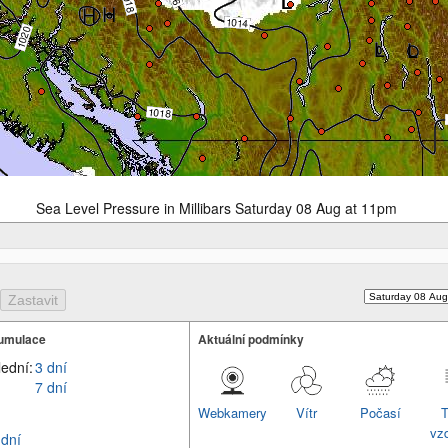
Sea Level Pressure in Millibars Saturday 08 Aug at 11pm
umulace
Aktuální podmínky
lední:
3 dní
7 dní
Webkamery
Vítr
Počasí
T
vz
 dní