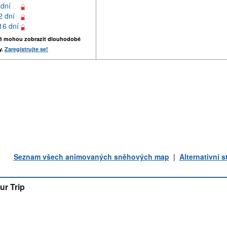
 dní
2 dní
16 dní
é mohou zobrazit dlouhodobé
y.
Zaregistrujte se!
Seznam všech animovaných sněhových map
|
Alternativní 
ur Trip