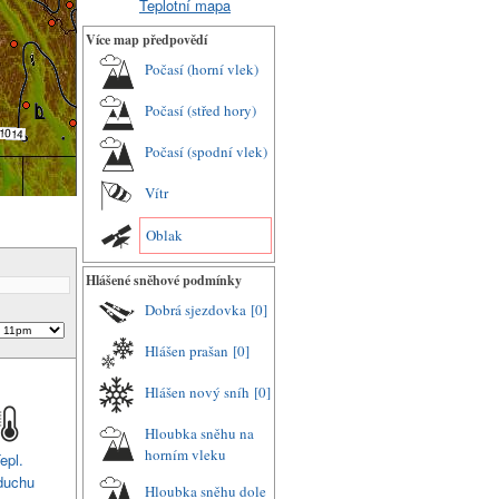
Teplotní mapa
Více map předpovědí
Počasí (horní vlek)
Počasí (střed hory)
Počasí (spodní vlek)
Vítr
Oblak
Hlášené sněhové podmínky
Dobrá sjezdovka
[0]
Hlášen prašan
[0]
Hlášen nový sníh
[0]
Hloubka sněhu na
horním vleku
epl.
duchu
Hloubka sněhu dole