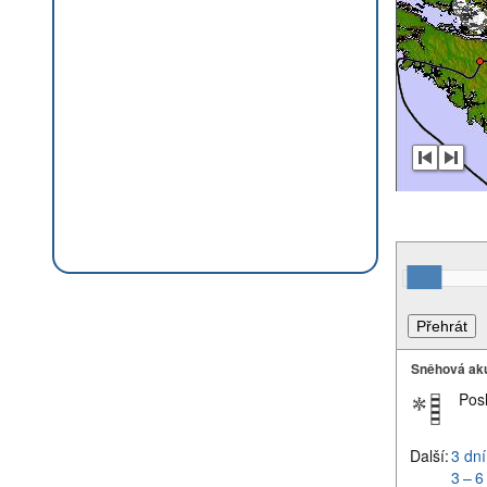
Sněhová ak
Pos
Další:
3 dní
3 – 6