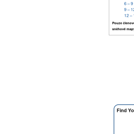
6 – 9
9 – 1
12 – 
Pouze členov
sněhové map
Find Yo