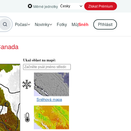
Získat Prémium
Měrné jednotky
Počasí
Novinky
Fotky
Můj
Sněh
Přihlásit
Canada
Ukaž oblast na mapě:
Sněhová mapa