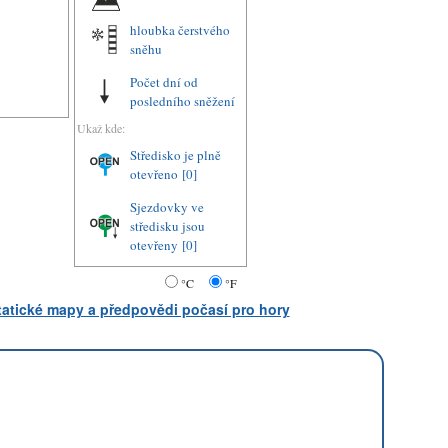
hloubka čerstvého
sněhu
Počet dní od
posledního sněžení
Ukaž kde:
Středisko je plně
otevřeno
[0]
Sjezdovky ve
středisku jsou
otevřeny
[0]
°C
°F
statické mapy a předpovědi počasí pro hory