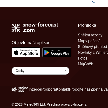
Prohlídka
Sněžní rezorty
Mapy počasí
Objevte naši aplikaci
Sněhový přehled
Novinky z White
Fotos
MůjSněh
Inzerce
Podpora
Kontakt
Propojte nás
Zpětná v
© 2026 Meteo365 Ltd. Všechna práva vyhrazena
6