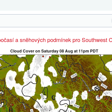
 počasí a sněhových podmínek pro Southwest 
Cloud Cover on Saturday 08 Aug at 11pm PDT