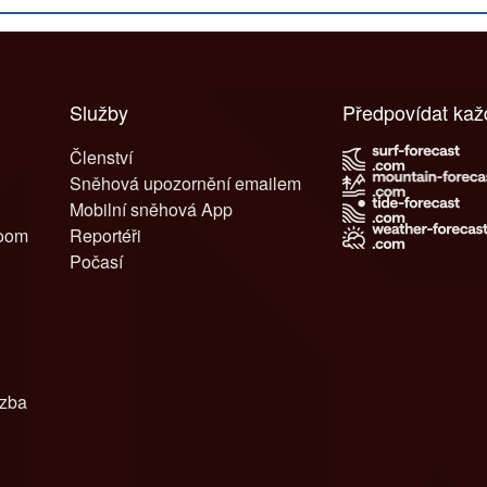
Služby
Předpovídat ka
Členství
Sněhová upozornění emailem
Mobilní sněhová App
room
Reportéři
Počasí
azba