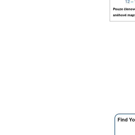
12 – 
Pouze členov
sněhové map
Find Yo