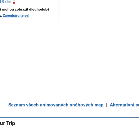
16 dní
é mohou zobrazit dlouhodobé
y.
Zaregistrujte se!
Seznam všech animovaných sněhových map
|
Alternativní 
ur Trip