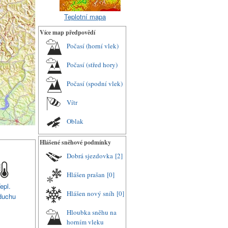
Teplotní mapa
Více map předpovědí
Počasí (horní vlek)
Počasí (střed hory)
Počasí (spodní vlek)
Vítr
Oblak
Hlášené sněhové podmínky
Dobrá sjezdovka
[2]
Hlášen prašan
[0]
epl.
Hlášen nový sníh
[0]
duchu
Hloubka sněhu na
horním vleku