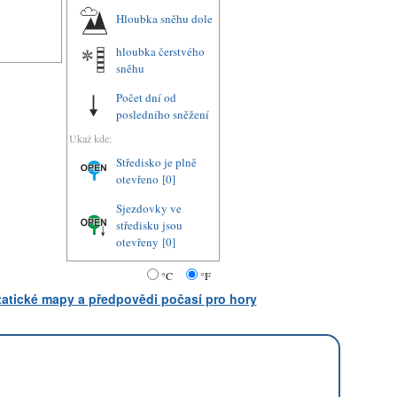
Hloubka sněhu dole
hloubka čerstvého
sněhu
Počet dní od
posledního sněžení
Ukaž kde:
Středisko je plně
otevřeno
[0]
Sjezdovky ve
středisku jsou
otevřeny
[0]
°C
°F
statické mapy a předpovědi počasí pro hory