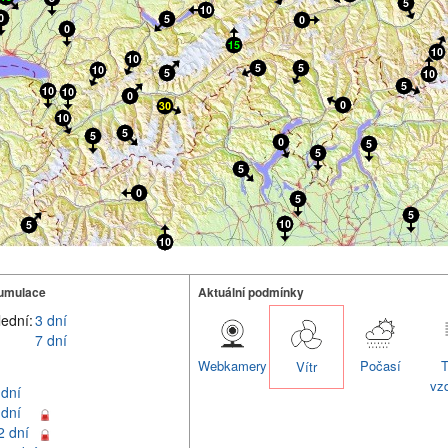
umulace
Aktuální podmínky
lední:
3 dní
7 dní
Webkamery
Počasí
T
Vítr
vz
 dní
 dní
2 dní