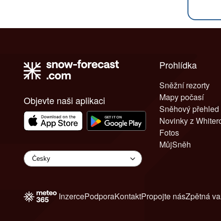
Prohlídka
Sněžní rezorty
Mapy počasí
Objevte naši aplikaci
Sněhový přehled
Novinky z White
Fotos
MůjSněh
Inzerce
Podpora
Kontakt
Propojte nás
Zpětná v