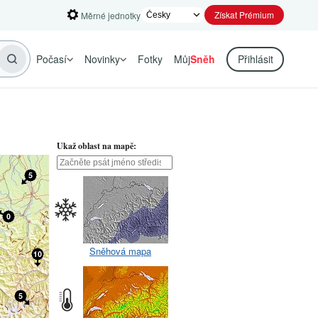
Získat Prémium
Měrné jednotky
Počasí
Novinky
Fotky
Můj
Sněh
Přihlásit
Ukaž oblast na mapě:
Sněhová mapa