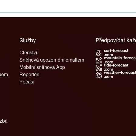
Služby
Předpovídat ka
Členství
Sněhová upozornění emailem
Mobilní sněhová App
room
Reportéři
Počasí
azba