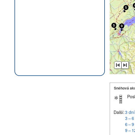
Sněhová ak
Pos
Další:
3 dní
3 – 6
6 – 9
9 – 1