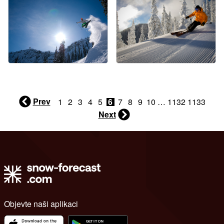
Prev
1
2
3
4
5
6
7
8
9
10
…
1132
1133
Next
Objevte naši aplikaci