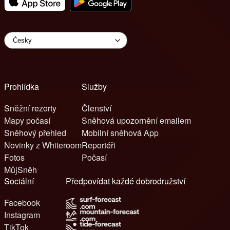
Prohlídka
Služby
Sněžní rezorty
Členství
Mapy počasí
Sněhová upozornění emailem
Sněhový přehled
Mobilní sněhová App
Novinky z Whiteroom
Reportéři
Fotos
Počasí
MůjSněh
Sociální
Předpovídat každé dobrodružství
Facebook
Instagram
TikTok