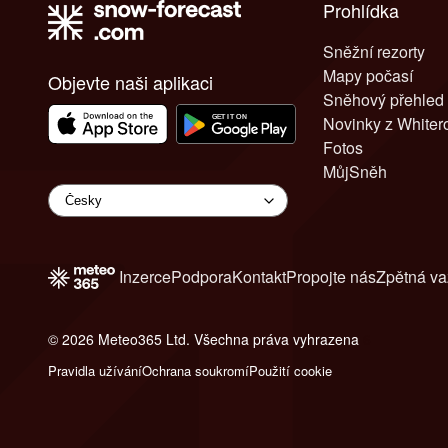
Prohlídka
Sněžní rezorty
Mapy počasí
Objevte naši aplikaci
Sněhový přehled
Novinky z White
Fotos
MůjSněh
Inzerce
Podpora
Kontakt
Propojte nás
Zpětná v
© 2026 Meteo365 Ltd. Všechna práva vyhrazena
6
Pravidla užívání
Ochrana soukromí
Použití cookie