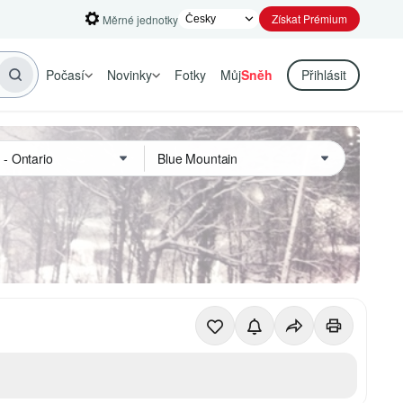
Získat Prémium
Měrné jednotky
Počasí
Novinky
Fotky
Můj
Sněh
Přihlásit