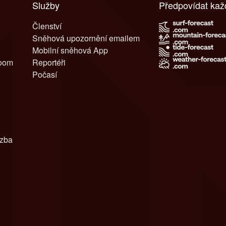
Služby
Předpovídat ka
Členství
Sněhová upozornění emailem
Mobilní sněhová App
room
Reportéři
Počasí
azba