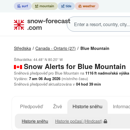
Střediska
Canada - Ontario
(27)
Blue Mountain
Šířka/délka:
44.48° N
80.20° W
Snow Alerts for Blue Mountain
Sněhová předpověď pro Blue Mountain na
1116
ft
nadmořská výška
Vydáno:
7 am 06 Aug 2026
(místního času)
Sněhová předpověď aktualizována v
04
hod
39
min
Předpověď
Živě
Historie sněhu
Informac
Historie sněhu
Historie počasí (Hindcast)