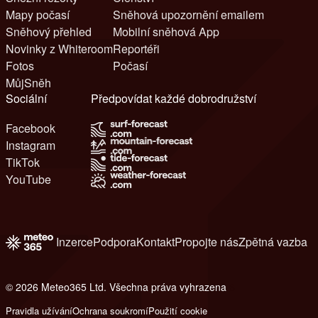
Mapy počasí
Sněhová upozornění emailem
Sněhový přehled
Mobilní sněhová App
Novinky z Whiteroom
Reportéři
Fotos
Počasí
MůjSněh
Sociální
Předpovídat každé dobrodružství
Facebook
Instagram
TikTok
YouTube
Inzerce
Podpora
Kontakt
Propojte nás
Zpětná vazba
© 2026 Meteo365 Ltd. Všechna práva vyhrazena
6
Pravidla užívání
Ochrana soukromí
Použití cookie