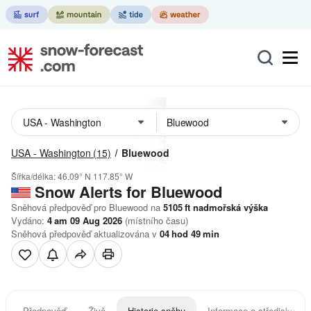
USA - Washington
(15)
Bluewood
Šířka/délka:
46.09° N
117.85° W
Snow Alerts for Bluewood
Sněhová předpověď pro Bluewood na
5105
ft
nadmořská výška
Vydáno:
4 am 09 Aug 2026
(místního času)
Sněhová předpověď aktualizována v
04
hod
49
min
Předpověď
Živě
Historie sněhu
Informace o středisku