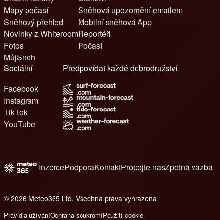
Mapy počasí
Sněhová upozornění emailem
Sněhový přehled
Mobilní sněhová App
Novinky z Whiteroom
Reportéři
Fotos
Počasí
MůjSněh
Sociální
Předpovídat každé dobrodružství
Facebook
Instagram
TikTok
YouTube
Inzerce
Podpora
Kontakt
Propojte nás
Zpětná vazba
© 2026 Meteo365 Ltd. Všechna práva vyhrazena
6
Pravidla užívání
Ochrana soukromí
Použití cookie