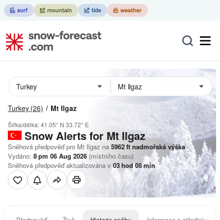
Turkey
(26)
Mt Ilgaz
Šířka/délka:
41.05° N
33.72° E
Snow Alerts for Mt Ilgaz
Sněhová předpověď pro Mt Ilgaz na
5962
ft
nadmořská výška
Vydáno:
8 pm 06 Aug 2026
(místního času)
Sněhová předpověď aktualizována v
03
hod
08
min
Předpověď
Živě
Historie sněhu
Informace o středisku