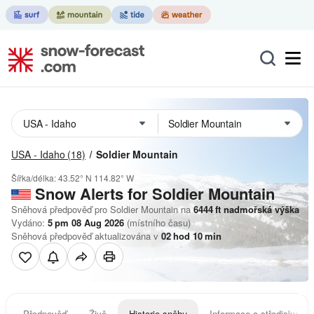
USA - Idaho
(18)
Soldier Mountain
Šířka/délka:
43.52° N
114.82° W
Snow Alerts for Soldier Mountain
Sněhová předpověď pro Soldier Mountain na
6444
ft
nadmořská výška
Vydáno:
5 pm 08 Aug 2026
(místního času)
Sněhová předpověď aktualizována v
02
hod
10
min
Předpověď
Živě
Historie sněhu
Informace o středisku