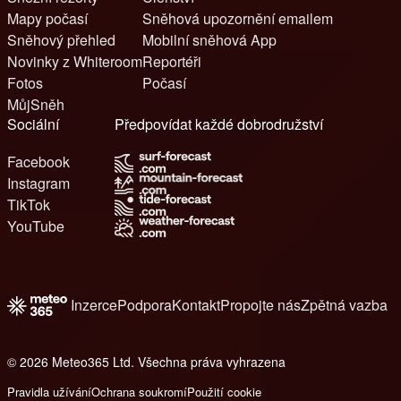
Mapy počasí
Sněhová upozornění emailem
Sněhový přehled
Mobilní sněhová App
Novinky z Whiteroom
Reportéři
Fotos
Počasí
MůjSněh
Sociální
Předpovídat každé dobrodružství
Facebook
Instagram
TikTok
YouTube
Inzerce
Podpora
Kontakt
Propojte nás
Zpětná vazba
© 2026 Meteo365 Ltd. Všechna práva vyhrazena
6
Pravidla užívání
Ochrana soukromí
Použití cookie