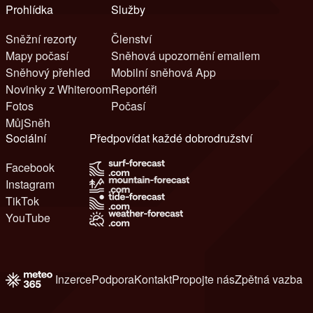
Prohlídka
Služby
Sněžní rezorty
Členství
Mapy počasí
Sněhová upozornění emailem
Sněhový přehled
Mobilní sněhová App
Novinky z Whiteroom
Reportéři
Fotos
Počasí
MůjSněh
Sociální
Předpovídat každé dobrodružství
Facebook
Instagram
TikTok
YouTube
Inzerce
Podpora
Kontakt
Propojte nás
Zpětná vazba