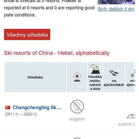
snow is forecast at 0 resorts. Powder is
reported at 0 resorts and 0 are reporting good
Sníh: dalších 3 dní
piste conditions.
Všechny střediska
Ski resorts of China - Hebei, alphabetically
hloubka
Středisko
sněhu
na
mim
nahoře
sjezdovkách
sjezdo
a dole
Changchengling Ski Resort
(
5811
ft
—
6890
ft
)
suggest
submit a r