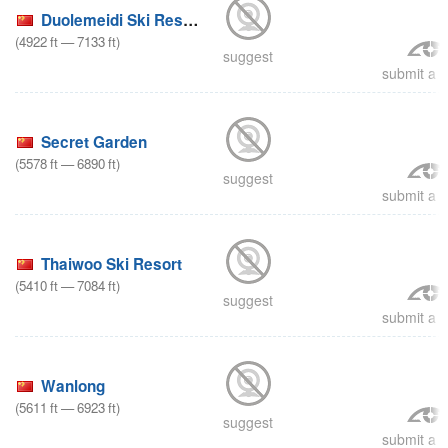
Duolemeidi Ski Resort
(
4922
ft
—
7133
ft
)
suggest
submit a r
Secret Garden
(
5578
ft
—
6890
ft
)
suggest
submit a r
Thaiwoo Ski Resort
(
5410
ft
—
7084
ft
)
suggest
submit a r
Wanlong
(
5611
ft
—
6923
ft
)
suggest
submit a r