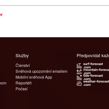
er
Služby
Předpovídat ka
Členství
Sněhová upozornění emailem
Mobilní sněhová App
room
Reportéři
Počasí