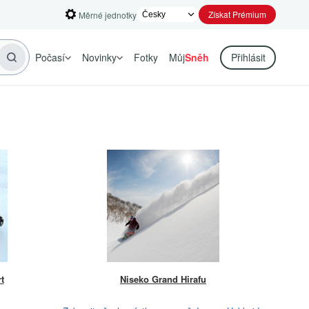
Získat Prémium
Měrné jednotky
Počasí
Novinky
Fotky
Můj
Sněh
Přihlásit
t
Niseko Grand Hirafu