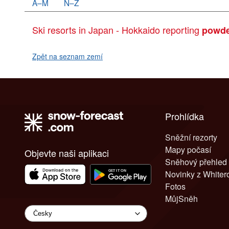
A–M
N–Z
Ski resorts in Japan - Hokkaido reporting
powd
Zpět na seznam zemí
Prohlídka
Sněžní rezorty
Mapy počasí
Objevte naši aplikaci
Sněhový přehled
Novinky z White
Fotos
MůjSněh