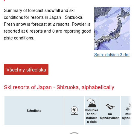
Summary of forecast snowfall and ski
conditions for resorts in Japan - Shizuoka.
Fresh snow is forecast at 2 resorts. Powder is
reported at 0 resorts and 0 are reporting good
piste conditions.
Sníh: dalších 3 dní
Všechny střediska
Ski resorts of Japan - Shizuoka, alphabetically
hloubka
Středisko
sněhu
na
mim
nahoře
sjezdovkách
sjezdo
a dole