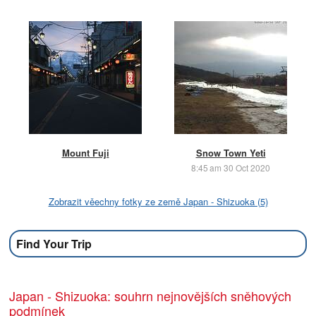
Mount Fuji
Snow Town Yeti
8:45 am 30 Oct 2020
Zobrazit věechny fotky ze země Japan - Shizuoka (5)
Find Your Trip
Japan - Shizuoka: souhrn nejnovějších sněhových
podmínek