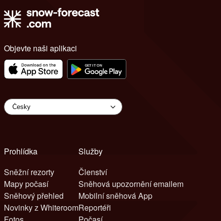
Objevte naši aplikaci
Prohlídka
Služby
Sněžní rezorty
Členství
Mapy počasí
Sněhová upozornění emailem
Sněhový přehled
Mobilní sněhová App
Novinky z Whiteroom
Reportéři
Fotos
Počasí