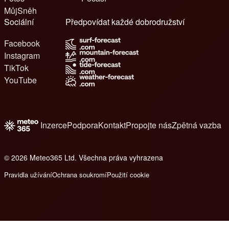
MůjSněh
Sociální
Předpovídat každé dobrodružství
Facebook
Instagram
TikTok
YouTube
Inzerce
Podpora
Kontakt
Propojte nás
Zpětná vazba
© 2026 Meteo365 Ltd. Všechna práva vyhrazena
6
Pravidla užívání
Ochrana soukromí
Použití cookie