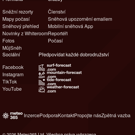
Sněžní rezorty
Členství
Mapy počasí
Sněhová upozornění emailem
Sněhový přehled
Mobilní sněhová App
Novinky z Whiteroom
Reportéři
Fotos
Počasí
MůjSněh
Sociální
Předpovídat každé dobrodružství
Facebook
Instagram
TikTok
YouTube
Inzerce
Podpora
Kontakt
Propojte nás
Zpětná vazba
© 2026 Meteo365 Ltd. Všechna práva vyhrazena
6