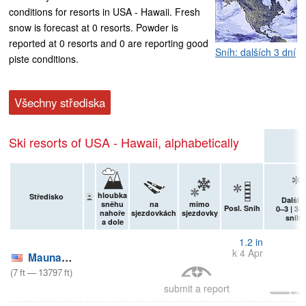
conditions for resorts in USA - Hawaii. Fresh
snow is forecast at 0 resorts. Powder is
reported at 0 resorts and 0 are reporting good
Sníh: dalších 3 dní
piste conditions.
Všechny střediska
Ski resorts of USA - Hawaii, alphabetically
hloubka
Středisko
Další 9
sněhu
na
mimo
Posl. Sníh
0–3 | 3–6
nahoře
sjezdovkách
sjezdovky
sníh (
a dole
1.2
in
k 4 Apr
Mauna Kea
(
7
ft
—
13797
ft
)
submit a report