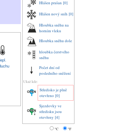
Hlášen prašan
[0]
Hlášen nový sníh
[0]
Hloubka sněhu na
horním vleku
Hloubka sněhu dole
hloubka čerstvého
sněhu
epl.
duchu
Počet dní od
posledního sněžení
Ukaž kde:
Středisko je plně
otevřeno
[0]
Sjezdovky ve
středisku jsou
otevřeny
[4]
°C
°F