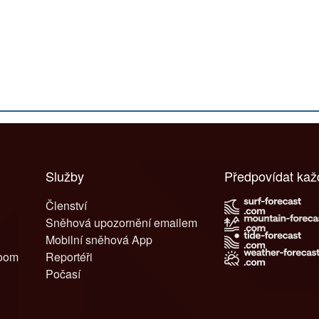
Služby
Předpovídat ka
Členství
Sněhová upozornění emailem
Mobilní sněhová App
room
Reportéři
Počasí