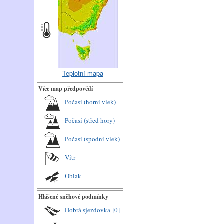
Teplotní mapa
Více map předpovědí
Počasí (horní vlek)
Počasí (střed hory)
Počasí (spodní vlek)
Vítr
Oblak
Hlášené sněhové podmínky
Dobrá sjezdovka
[0]