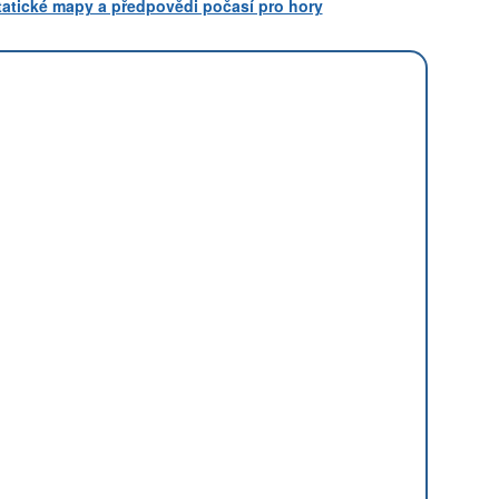
statické mapy a předpovědi počasí pro hory