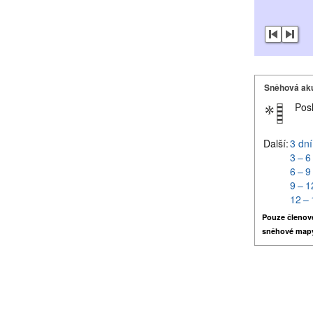
Sněhová ak
Pos
Další:
3 dní
3 – 6
6 – 9
9 – 1
12 – 
Pouze členov
sněhové map