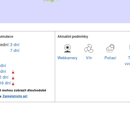
umulace
Aktuální podmínky
lední:
3 dní
7 dní
Webkamery
Vítr
Počasí
T
vz
 dní
 dní
2 dní
16 dní
é mohou zobrazit dlouhodobé
y.
Zaregistrujte se!