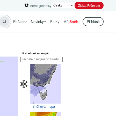
Získat Prémium
Měrné jednotky
Počasí
Novinky
Fotky
Můj
Sněh
Přihlásit
Ukaž oblast na mapě:
Sněhová mapa