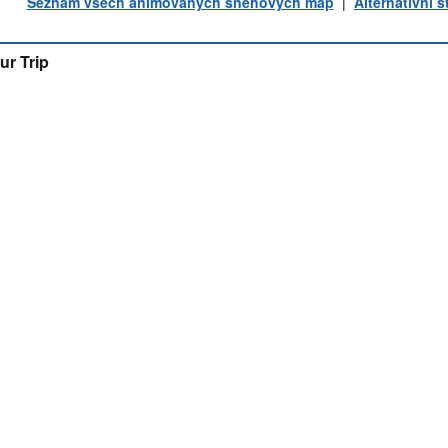
Seznam všech animovaných sněhových map
|
Alternativní 
ur Trip