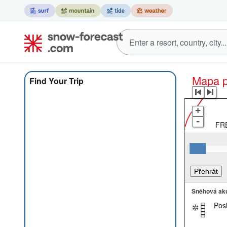
Mapa 
Find Your Trip
+
-
FRE
Sněhová ak
Pos