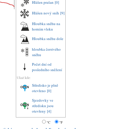
Hlášen prašan
[0]
Hlášen nový sníh
[9]
Hloubka sněhu na
horním vleku
Hloubka sněhu dole
hloubka čerstvého
sněhu
Počet dní od
posledního sněžení
Ukaž kde:
Středisko je plně
otevřeno
[0]
Sjezdovky ve
středisku jsou
otevřeny
[4]
°C
°F