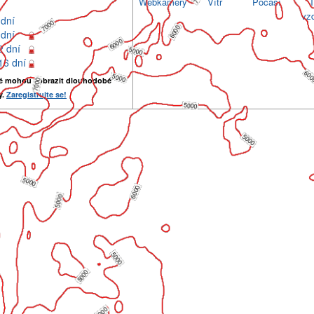
Webkamery
Vítr
Počasí
T
vz
 dní
 dní
2 dní
16 dní
é mohou zobrazit dlouhodobé
y.
Zaregistrujte se!