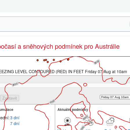
počasí a sněhových podmínek pro Austrálie
EZING LEVEL CONTOURED (RED) IN FEET Friday 07 Aug at 10am
umulace
Aktuální podmínky
lední:
3 dní
7 dní