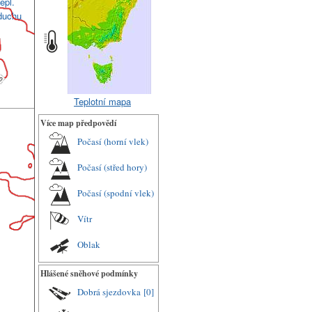
epl.
duchu
Teplotní mapa
Více map předpovědí
Počasí (horní vlek)
Počasí (střed hory)
Počasí (spodní vlek)
Vítr
Oblak
Hlášené sněhové podmínky
Dobrá sjezdovka
[0]