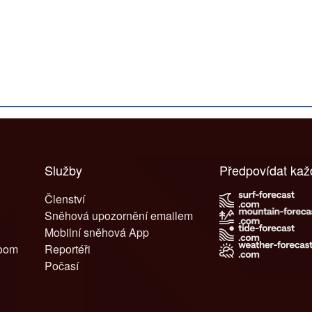
Služby
Předpovídat ka
Členství
Sněhová upozornění emailem
Mobilní sněhová App
room
Reportéři
Počasí