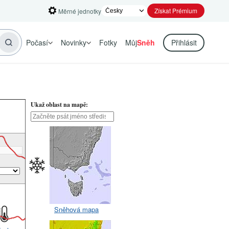
Získat Prémium
Měrné jednotky
Počasí
Novinky
Fotky
Můj
Sněh
Přihlásit
Ukaž oblast na mapě:
Sněhová mapa