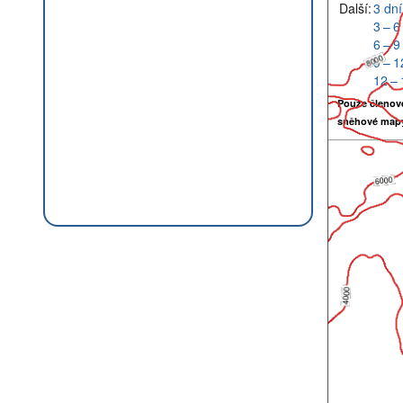
Další:
3 dní
3 – 6
6 – 9
9 – 1
12 – 
Pouze členov
sněhové map