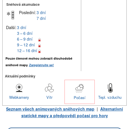
Sněhová akumulace
Poslední:
3 dní
7 dní
Další:
3 dní
3 – 6 dní
6 – 9 dní
9 – 12 dní
12 – 16 dní
Pouze členové mohou zobrazit dlouhodobé
sněhové mapy.
Zaregistrujte se!
Aktuální podmínky
Webkamery
Vítr
Tepl. vzduchu
Počasí
Seznam všech animovaných sněhových map
|
Alternativní
statické mapy a předpovědi počasí pro hory