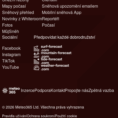
Mapy počasí
Sněhová upozornění emailem
Sněhový přehled
Mobilní sněhová App
Novinky z Whiteroom
Reportéři
Fotos
Počasí
MůjSněh
Sociální
Předpovídat každé dobrodružství
Facebook
Instagram
TikTok
YouTube
Inzerce
Podpora
Kontakt
Propojte nás
Zpětná vazba
© 2026 Meteo365 Ltd. Všechna práva vyhrazena
6
Pravidla užívání
Ochrana soukromí
Použití cookie