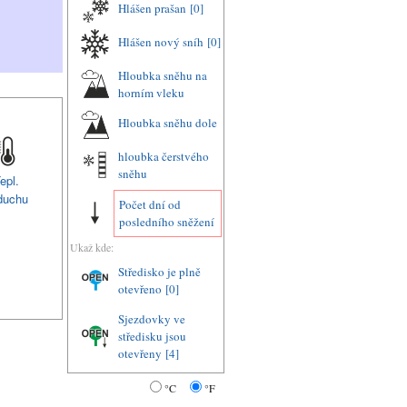
Hlášen prašan
[0]
Hlášen nový sníh
[0]
Hloubka sněhu na
horním vleku
Hloubka sněhu dole
hloubka čerstvého
sněhu
epl.
duchu
Počet dní od
posledního sněžení
Ukaž kde:
Středisko je plně
otevřeno
[0]
Sjezdovky ve
středisku jsou
otevřeny
[4]
°C
°F