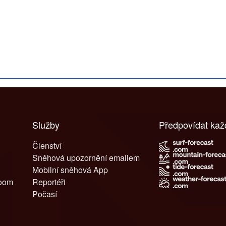
Služby
Předpovídat ka
Členství
Sněhová upozornění emailem
Mobilní sněhová App
room
Reportéři
Počasí