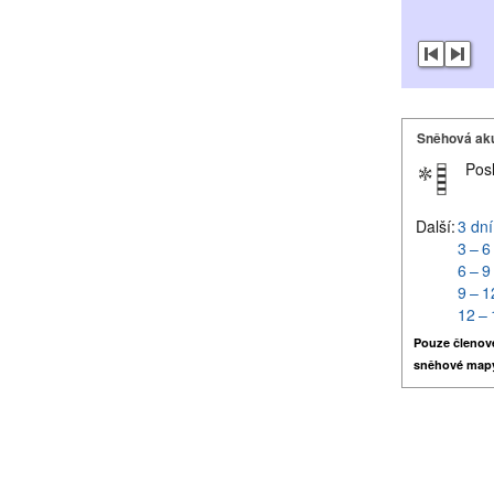
Sněhová ak
Pos
Další:
3 dní
3 – 6
6 – 9
9 – 1
12 – 
Pouze členov
sněhové map