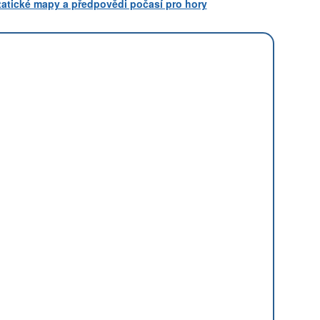
statické mapy a předpovědi počasí pro hory