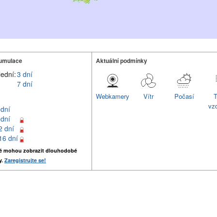
umulace
Aktuální podmínky
lední:
3 dní
7 dní
Webkamery
Vítr
Počasí
T
vz
 dní
 dní
2 dní
16 dní
é mohou zobrazit dlouhodobé
y.
Zaregistrujte se!