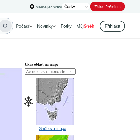
Získat Prémium
Měrné jednotky
Počasí
Novinky
Fotky
Můj
Sněh
Přihlásit
Ukaž oblast na mapě:
Sněhová mapa