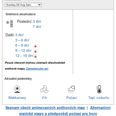
Sněhová akumulace
Poslední:
3 dní
7 dní
Další:
3 dní
3 – 6 dní
6 – 9 dní
9 – 12 dní
12 – 16 dní
Pouze členové mohou zobrazit dlouhodobé
sněhové mapy.
Zaregistrujte se!
Aktuální podmínky
Webkamery
Vítr
Počasí
Tepl. vzduchu
Seznam všech animovaných sněhových map
|
Alternativní
statické mapy a předpovědi počasí pro hory