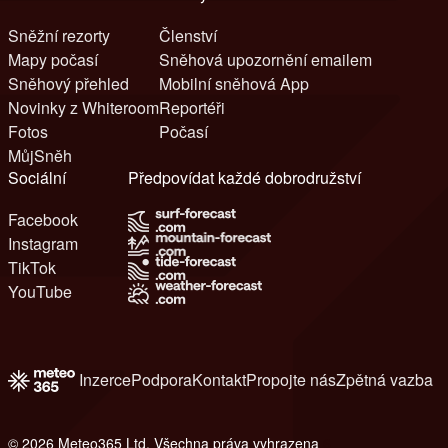
Sněžní rezorty
Členství
Mapy počasí
Sněhová upozornění emailem
Sněhový přehled
Mobilní sněhová App
Novinky z Whiteroom
Reportéři
Fotos
Počasí
MůjSněh
Sociální
Předpovídat každé dobrodružství
Facebook
Instagram
TikTok
YouTube
Inzerce
Podpora
Kontakt
Propojte nás
Zpětná vazba
© 2026 Meteo365 Ltd. Všechna práva vyhrazena
6