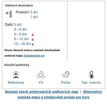
Sněhová akumulace
Poslední:
3 dní
7 dní
Další:
3 dní
3 – 6 dní
6 – 9 dní
9 – 12 dní
12 – 16 dní
Pouze členové mohou zobrazit dlouhodobé
sněhové mapy.
Zaregistrujte se!
Aktuální podmínky
Webkamery
Vítr
Počasí
Tepl. vzduchu
Seznam všech animovaných sněhových map
|
Alternativní
statické mapy a předpovědi počasí pro hory