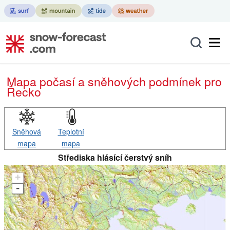
Mapa počasí a sněhových podmínek pro
Řecko
Sněhová
Teplotní
mapa
mapa
Střediska hlásící čerstvý sníh
+
-