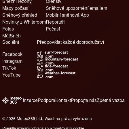
Sněžní rezorty
Členství
Mapy počasí
Sněhová upozornění emailem
Sněhový přehled
Mobilní sněhová App
Novinky z Whiteroom
Reportéři
Fotos
Počasí
MůjSněh
Sociální
Předpovídat každé dobrodružství
Facebook
Instagram
TikTok
YouTube
Inzerce
Podpora
Kontakt
Propojte nás
Zpětná vazba
© 2026 Meteo365 Ltd. Všechna práva vyhrazena
6
Pravidla užívání
Ochrana soukromí
Použití cookie