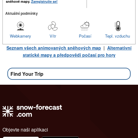
sněhové mapy.
Zaregistrujte se!
Aktuální podmínky
Webkamery
Vítr
Počasí
Tepl. vzduchu
Seznam všech animovaných sněhových map
|
Alternativní
statické mapy a předpovědi počasí pro hory
Find Your Trip
Objevte naši aplikaci