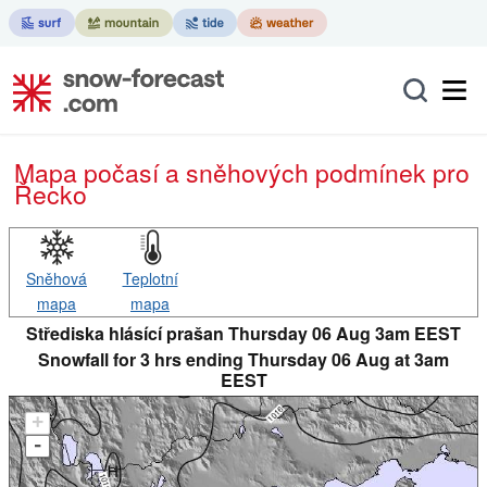
Mapa počasí a sněhových podmínek pro
Řecko
Sněhová
Teplotní
mapa
mapa
Střediska hlásící prašan Thursday 06 Aug 3am EEST
Snowfall for 3 hrs ending Thursday 06 Aug at 3am
EEST
+
-