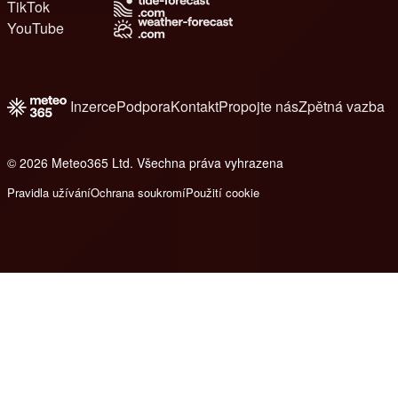
TikTok
YouTube
Inzerce
Podpora
Kontakt
Propojte nás
Zpětná vazba
© 2026 Meteo365 Ltd. Všechna práva vyhrazena
6
Pravidla užívání
Ochrana soukromí
Použití cookie