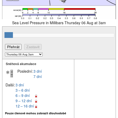
Sea Level Pressure in Millibars Thursday 06 Aug at 3am
Sněhová akumulace
Poslední:
3 dní
7 dní
Další:
3 dní
3 – 6 dní
6 – 9 dní
9 – 12 dní
12 – 16 dní
Pouze členové mohou zobrazit dlouhodobé