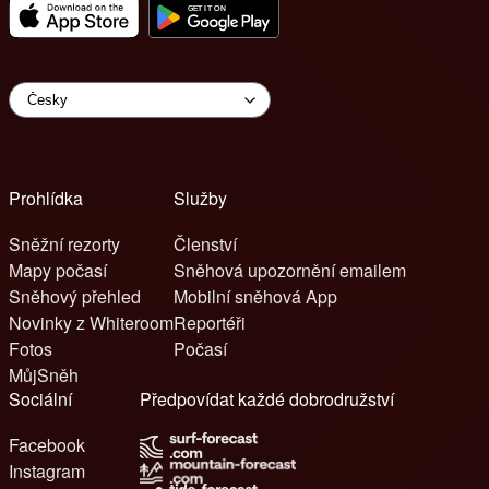
Prohlídka
Služby
Sněžní rezorty
Členství
Mapy počasí
Sněhová upozornění emailem
Sněhový přehled
Mobilní sněhová App
Novinky z Whiteroom
Reportéři
Fotos
Počasí
MůjSněh
Sociální
Předpovídat každé dobrodružství
Facebook
Instagram