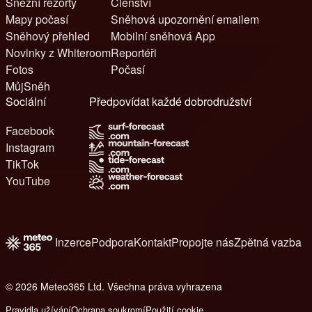
Sněžní rezorty
Členství
Mapy počasí
Sněhová upozornění emailem
Sněhový přehled
Mobilní sněhová App
Novinky z Whiteroom
Reportéři
Fotos
Počasí
MůjSněh
Sociální
Předpovídat každé dobrodružství
Facebook
Instagram
TikTok
YouTube
Inzerce
Podpora
Kontakt
Propojte nás
Zpětná vazba
© 2026 Meteo365 Ltd. Všechna práva vyhrazena
6
Pravidla užívání
Ochrana soukromí
Použití cookie