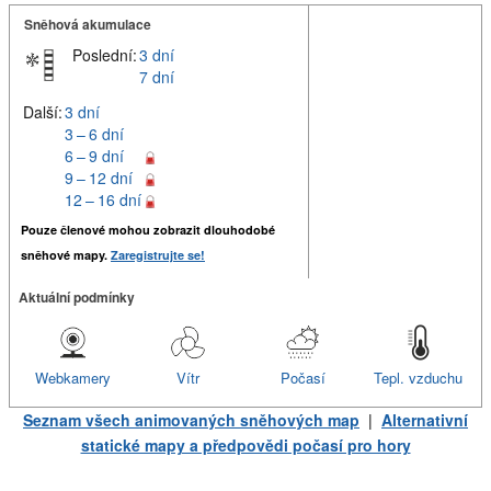
Sněhová akumulace
Poslední:
3 dní
7 dní
Další:
3 dní
3 – 6 dní
6 – 9 dní
9 – 12 dní
12 – 16 dní
Pouze členové mohou zobrazit dlouhodobé
sněhové mapy.
Zaregistrujte se!
Aktuální podmínky
Webkamery
Vítr
Počasí
Tepl. vzduchu
Seznam všech animovaných sněhových map
|
Alternativní
statické mapy a předpovědi počasí pro hory