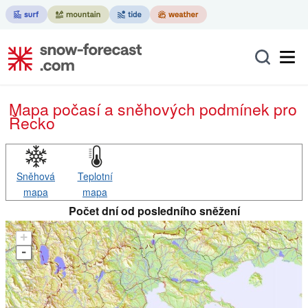
Mapa počasí a sněhových podmínek pro
Řecko
Sněhová
Teplotní
mapa
mapa
Počet dní od posledního sněžení
+
-