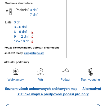
Sněhová akumulace
Poslední:
3 dní
7 dní
Další:
3 dní
3 – 6 dní
6 – 9 dní
9 – 12 dní
12 – 16 dní
Pouze členové mohou zobrazit dlouhodobé
sněhové mapy.
Zaregistrujte se!
Aktuální podmínky
Webkamery
Vítr
Počasí
Tepl. vzduchu
Seznam všech animovaných sněhových map
|
Alternativní
statické mapy a předpovědi počasí pro hory