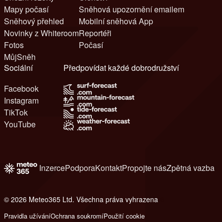
Mapy počasí
Sněhová upozornění emailem
Sněhový přehled
Mobilní sněhová App
Novinky z Whiteroom
Reportéři
Fotos
Počasí
MůjSněh
Sociální
Předpovídat každé dobrodružství
Facebook
Instagram
TikTok
YouTube
Inzerce
Podpora
Kontakt
Propojte nás
Zpětná vazba
© 2026 Meteo365 Ltd. Všechna práva vyhrazena
6
Pravidla užívání
Ochrana soukromí
Použití cookie