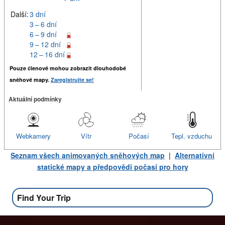
Další:
3 dní
3 – 6 dní
6 – 9 dní
9 – 12 dní
12 – 16 dní
Pouze členové mohou zobrazit dlouhodobé
sněhové mapy.
Zaregistrujte se!
Aktuální podmínky
Webkamery
Vítr
Počasí
Tepl. vzduchu
Seznam všech animovaných sněhových map
|
Alternativní
statické mapy a předpovědi počasí pro hory
Find Your Trip