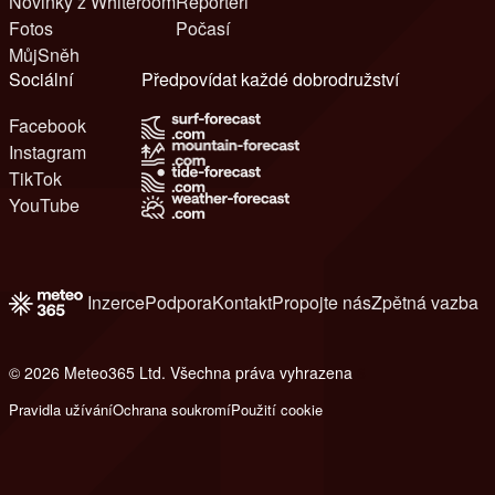
Novinky z Whiteroom
Reportéři
Fotos
Počasí
MůjSněh
Sociální
Předpovídat každé dobrodružství
Facebook
Instagram
TikTok
YouTube
Inzerce
Podpora
Kontakt
Propojte nás
Zpětná vazba
© 2026 Meteo365 Ltd. Všechna práva vyhrazena
6
Pravidla užívání
Ochrana soukromí
Použití cookie