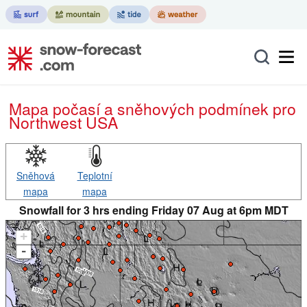
Mapa počasí a sněhových podmínek pro
Northwest USA
Sněhová
Teplotní
mapa
mapa
Snowfall for 3 hrs ending Friday 07 Aug at 6pm MDT
+
-