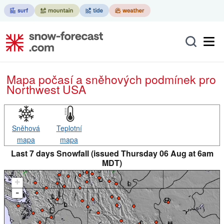
Mapa počasí a sněhových podmínek pro
Northwest USA
Sněhová
Teplotní
mapa
mapa
Last 7 days Snowfall (issued Thursday 06 Aug at 6am
MDT)
+
-