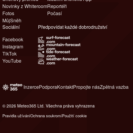
Novinky z Whiteroom
Reportéři
Fotos
Počasí
MůjSněh
Sociální
Předpovídat každé dobrodružství
Facebook
Instagram
TikTok
YouTube
Inzerce
Podpora
Kontakt
Propojte nás
Zpětná vazba
© 2026 Meteo365 Ltd. Všechna práva vyhrazena
6
Pravidla užívání
Ochrana soukromí
Použití cookie