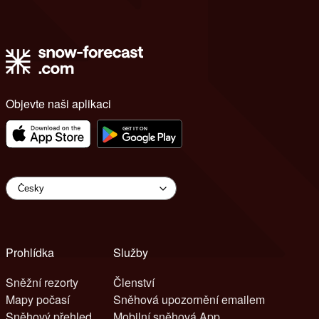
Objevte naši aplikaci
Prohlídka
Služby
Sněžní rezorty
Členství
Mapy počasí
Sněhová upozornění emailem
Sněhový přehled
Mobilní sněhová App