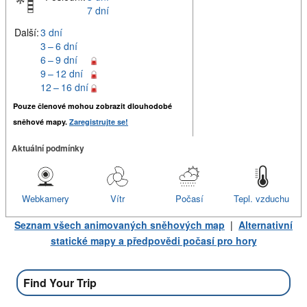
7 dní
Další:
3 dní
3 – 6 dní
6 – 9 dní
9 – 12 dní
12 – 16 dní
Pouze členové mohou zobrazit dlouhodobé
sněhové mapy.
Zaregistrujte se!
Aktuální podmínky
Webkamery
Vítr
Počasí
Tepl. vzduchu
Seznam všech animovaných sněhových map
|
Alternativní
statické mapy a předpovědi počasí pro hory
Find Your Trip