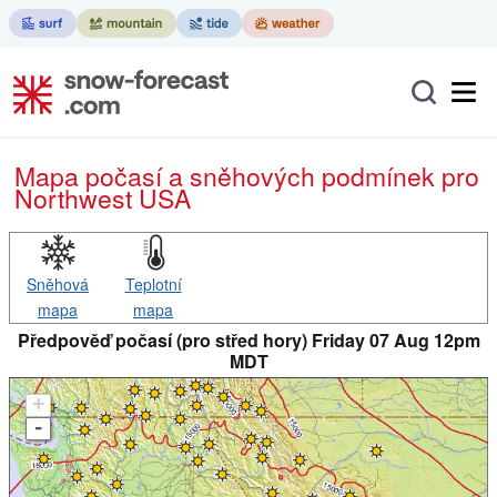
Mapa počasí a sněhových podmínek pro
Northwest USA
Sněhová
Teplotní
mapa
mapa
Předpověď počasí (pro střed hory) Friday 07 Aug 12pm
MDT
+
-