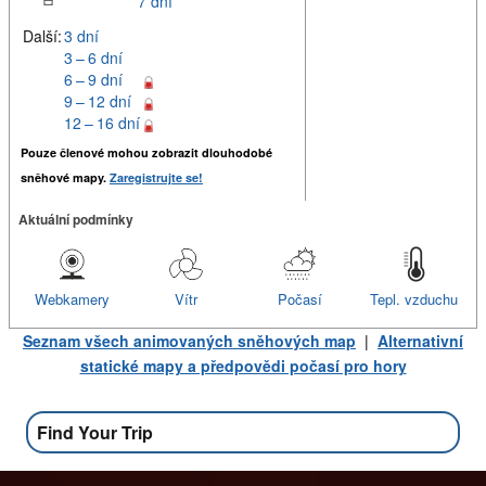
7 dní
Další:
3 dní
3 – 6 dní
6 – 9 dní
9 – 12 dní
12 – 16 dní
Pouze členové mohou zobrazit dlouhodobé
sněhové mapy.
Zaregistrujte se!
Aktuální podmínky
Webkamery
Vítr
Počasí
Tepl. vzduchu
Seznam všech animovaných sněhových map
|
Alternativní
statické mapy a předpovědi počasí pro hory
Find Your Trip