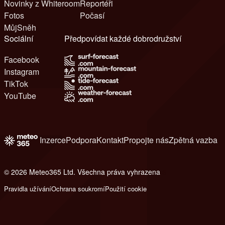
Novinky z Whiteroom
Reportéři
Fotos
Počasí
MůjSněh
Sociální
Předpovídat každé dobrodružství
Facebook
Instagram
TikTok
YouTube
Inzerce
Podpora
Kontakt
Propojte nás
Zpětná vazba
© 2026 Meteo365 Ltd. Všechna práva vyhrazena
6
Pravidla užívání
Ochrana soukromí
Použití cookie