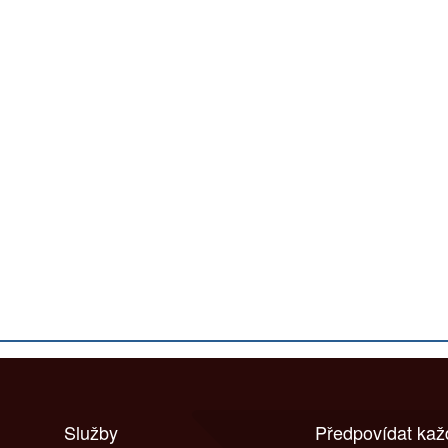
Služby
Předpovídat ka