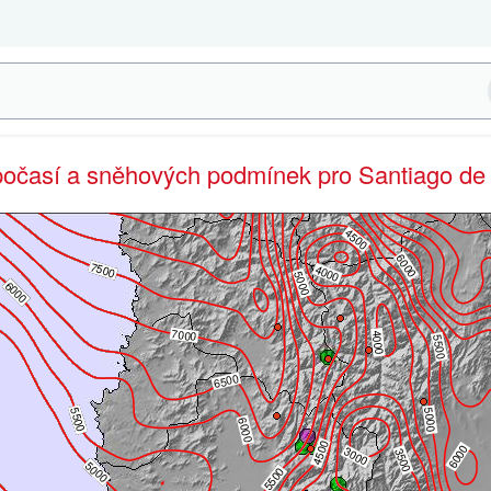
počasí a sněhových podmínek pro Santiago de