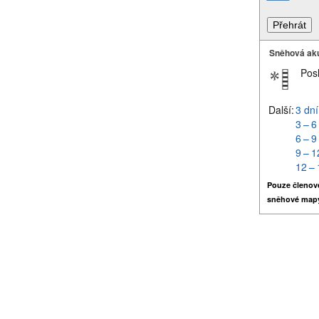
Sněhová ak
Pos
Další:
3 dní
3 – 6
6 – 9
9 – 1
12 – 
Pouze členov
sněhové map