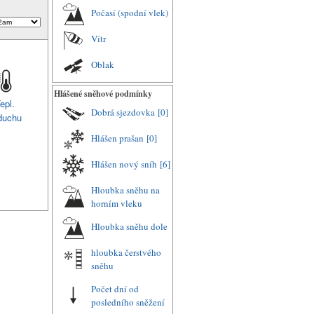
Počasí (spodní vlek)
Vítr
Oblak
Hlášené sněhové podmínky
epl.
Dobrá sjezdovka
[0]
duchu
Hlášen prašan
[0]
Hlášen nový sníh
[6]
Hloubka sněhu na
horním vleku
Hloubka sněhu dole
hloubka čerstvého
sněhu
Počet dní od
posledního sněžení