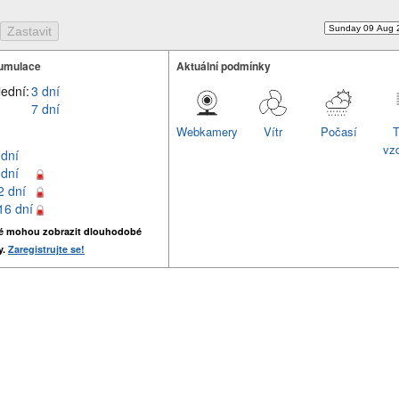
umulace
Aktuální podmínky
lední:
3 dní
7 dní
Webkamery
Vítr
Počasí
T
vz
 dní
 dní
2 dní
16 dní
é mohou zobrazit dlouhodobé
y.
Zaregistrujte se!