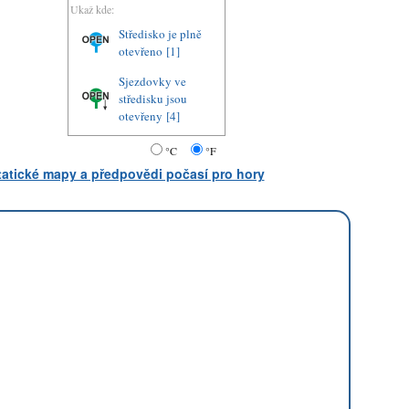
Ukaž kde:
Středisko je plně
otevřeno
[1]
Sjezdovky ve
středisku jsou
otevřeny
[4]
°C
°F
statické mapy a předpovědi počasí pro hory