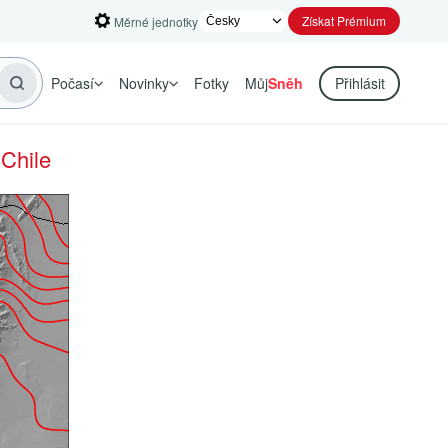
Získat Prémium
Měrné jednotky
Počasí
Novinky
Fotky
Můj
Sněh
Přihlásit
 Chile