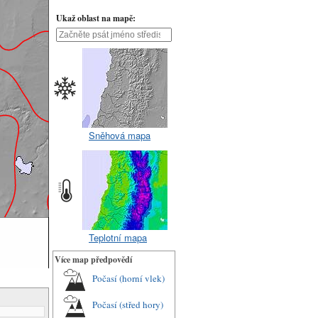
Ukaž oblast na mapě:
Sněhová mapa
Teplotní mapa
Více map předpovědí
Počasí (horní vlek)
Počasí (střed hory)