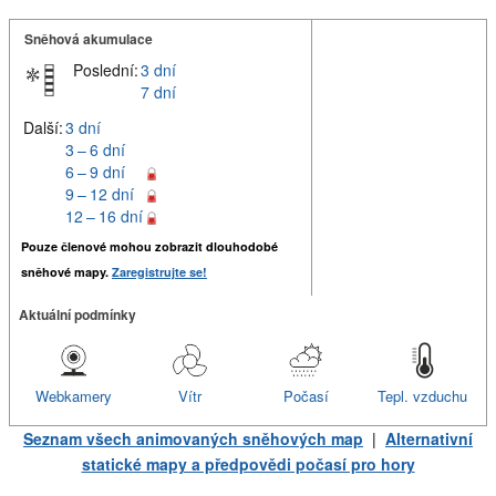
Sněhová akumulace
Poslední:
3 dní
7 dní
Další:
3 dní
3 – 6 dní
6 – 9 dní
9 – 12 dní
12 – 16 dní
Pouze členové mohou zobrazit dlouhodobé
sněhové mapy.
Zaregistrujte se!
Aktuální podmínky
Webkamery
Vítr
Počasí
Tepl. vzduchu
Seznam všech animovaných sněhových map
|
Alternativní
statické mapy a předpovědi počasí pro hory