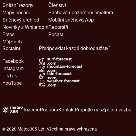
Sněžní rezorty
Členství
Mapy počasí
Sněhová upozornění emailem
Sněhový přehled
Mobilní sněhová App
Novinky z Whiteroom
Reportéři
Fotos
Počasí
MůjSněh
Sociální
Předpovídat každé dobrodružství
Facebook
Instagram
TikTok
YouTube
Inzerce
Podpora
Kontakt
Propojte nás
Zpětná vazba
© 2026 Meteo365 Ltd. Všechna práva vyhrazena
6