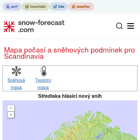
Mapa počasí a sněhových podmínek pro
Scandinavia
Sněhová
Teplotní
mapa
mapa
Střediska hlásící nový sníh
+
-