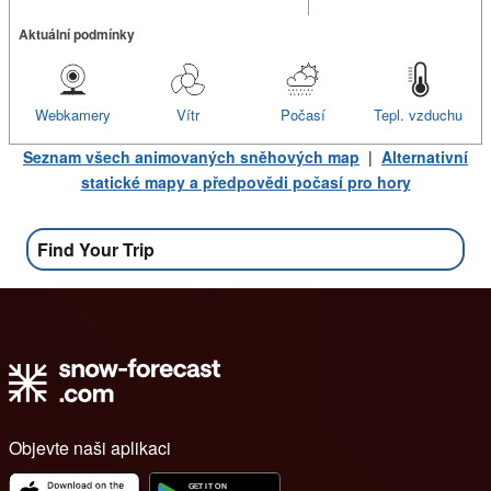
Aktuální podmínky
Webkamery
Vítr
Počasí
Tepl. vzduchu
Seznam všech animovaných sněhových map
|
Alternativní
statické mapy a předpovědi počasí pro hory
Find Your Trip
Objevte naši aplikaci