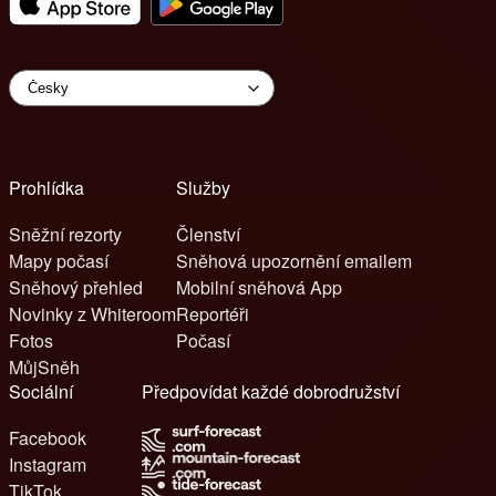
Prohlídka
Služby
Sněžní rezorty
Členství
Mapy počasí
Sněhová upozornění emailem
Sněhový přehled
Mobilní sněhová App
Novinky z Whiteroom
Reportéři
Fotos
Počasí
MůjSněh
Sociální
Předpovídat každé dobrodružství
Facebook
Instagram
TikTok