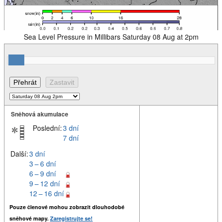
Sea Level Pressure in Millibars Saturday 08 Aug at 2pm
Sněhová akumulace
Poslední:
3 dní
7 dní
Další:
3 dní
3 – 6 dní
6 – 9 dní
9 – 12 dní
12 – 16 dní
Pouze členové mohou zobrazit dlouhodobé
sněhové mapy.
Zaregistrujte se!