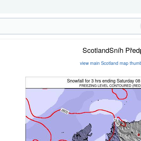
ScotlandSníh Pře
view main Scotland map thumb