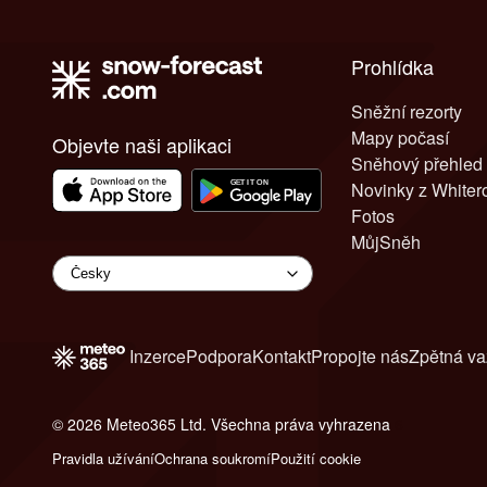
Prohlídka
Sněžní rezorty
Mapy počasí
Objevte naši aplikaci
Sněhový přehled
Novinky z White
Fotos
MůjSněh
Inzerce
Podpora
Kontakt
Propojte nás
Zpětná v
© 2026 Meteo365 Ltd. Všechna práva vyhrazena
6
Pravidla užívání
Ochrana soukromí
Použití cookie