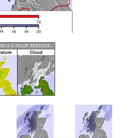
ND 0-6 HOUR PERIODS
ature
Cloud