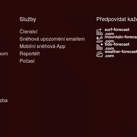
Služby
Předpovídat ka
Členství
Sněhová upozornění emailem
Mobilní sněhová App
room
Reportéři
Počasí
azba