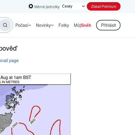
Získat Prémium
Měrné jednotky
Počasí
Novinky
Fotky
Můj
Sněh
Přihlásit
dpověď
nail page