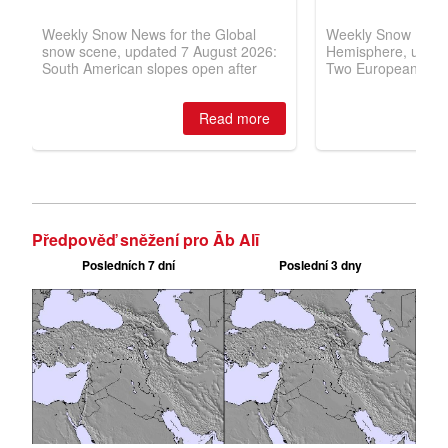
Předpověď sněžení pro Āb Alī
Posledních 7 dní
Poslední 3 dny