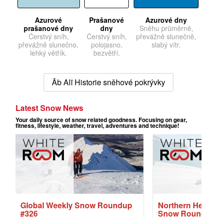
Azurové
Prašanové
Azurové dny
prašanové dny
dny
Sněhu průměrně,
Čerstvý sníh,
Čerstvý sníh,
převážně slunečně,
převážně slunečno,
polojasno,
slabý vítr.
lehký větřík.
bezvětří.
Āb Alī Historie sněhové pokrývky