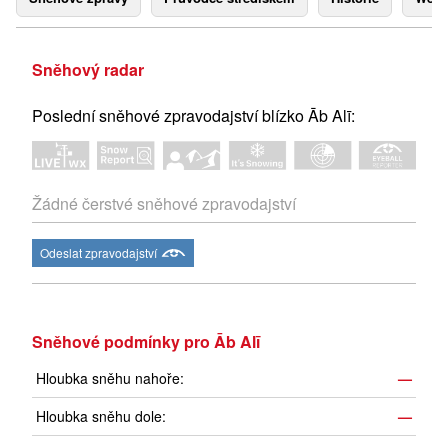
Sněhový radar
Poslední sněhové zpravodajství blízko Āb Alī:
Žádné čerstvé sněhové zpravodajství
Odeslat zpravodajství
Sněhové podmínky pro Āb Alī
Hloubka sněhu nahoře:
—
Hloubka sněhu dole:
—