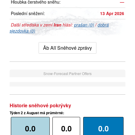
Hloubka čerstvého sněhu:
—
Poslední sněžení:
13 Apr 2026
Další střediska v zemi
Iran
hlásí:
prašan (0)
/
dobrá
sjezdovka (0)
Āb Alī Sněhové zprávy
Snow-Forecast Partner Offers
Historie sněhové pokrývky
Týden 2 z August má průměrně:
0.0
0.0
0.0