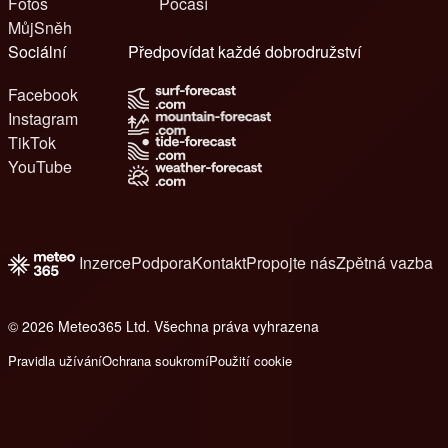
Fotos
Počasí
MůjSněh
Sociální
Předpovídat každé dobrodružství
Facebook
Instagram
TikTok
YouTube
Inzerce
Podpora
Kontakt
Propojte nás
Zpětná vazba
© 2026 Meteo365 Ltd. Všechna práva vyhrazena
8
Pravidla užívání
Ochrana soukromí
Použití cookie