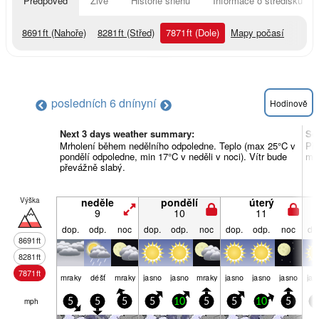
Předpověď
Živě
Historie sněhu
Informace o středisku
8691
ft
(Nahoře)
8281
ft
(Střed)
7871
ft
(Dole)
Mapy počasí
posledních 6 dní
nyní
Hodinově
Next 3 days weather summary:
So
Mrholení během nedělního odpoledne. Teplo (max 25°C v
Pře
pondělí odpoledne, min 17°C v neděli v noci). Vítr bude
min
převážně slabý.
Výška
neděle
pondělí
úterý
9
10
11
dop.
odp.
noc
dop.
odp.
noc
dop.
odp.
noc
do
8691
ft
8281
ft
7871
ft
mraky
déšť
mraky
jasno
jasno
mraky
jasno
jasno
jasno
jas
mph
5
5
5
5
10
5
5
10
5
5