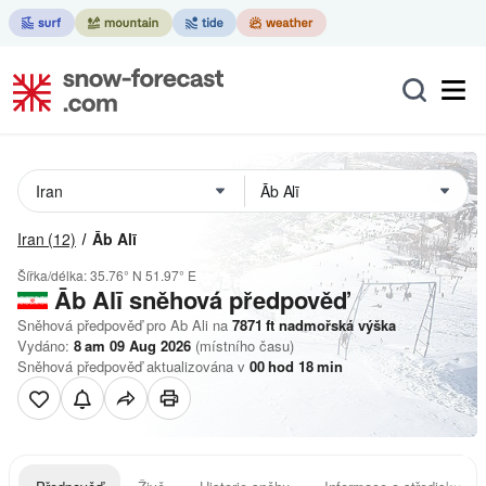
Iran
(12)
Āb Alī
Šířka/délka:
35.76° N
51.97° E
Āb Alī
sněhová předpověď
Sněhová předpověď pro Ab Ali na
7871
ft
nadmořská výška
Vydáno:
8 am 09 Aug 2026
(místního času)
Sněhová předpověď aktualizována v
00
hod
18
min