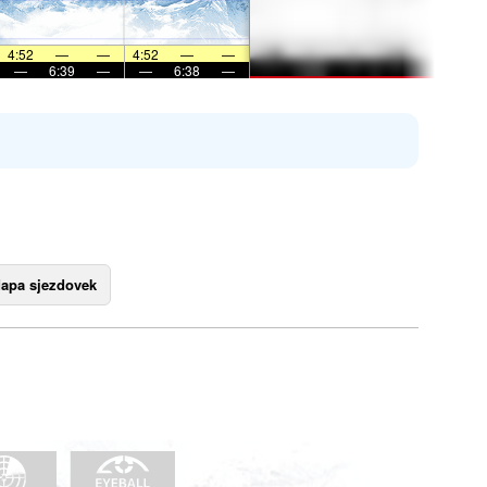
4:52
—
—
4:52
—
—
—
6:39
—
—
6:38
—
apa sjezdovek