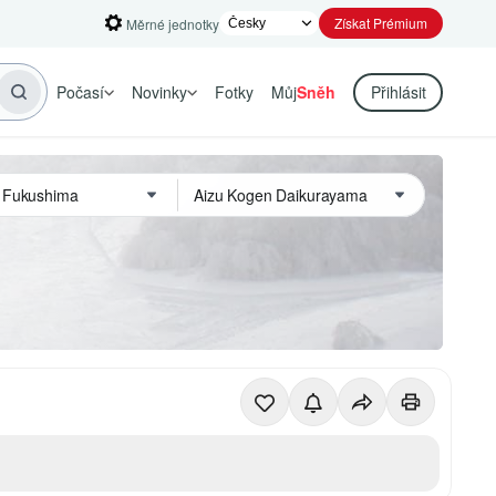
Získat Prémium
Měrné jednotky
Počasí
Novinky
Fotky
Můj
Sněh
Přihlásit