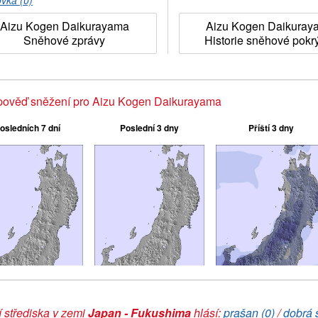
ovka (0)
Aizu Kogen Daikurayama
Aizu Kogen Daikuray
Sněhové zprávy
Historie sněhové pokr
pověď sněžení pro Aizu Kogen Daikurayama
osledních 7 dní
Poslední 3 dny
Příští 3 dny
 střediska v zemi
Japan - Fukushima
hlásí:
prašan (0)
/
dobrá 