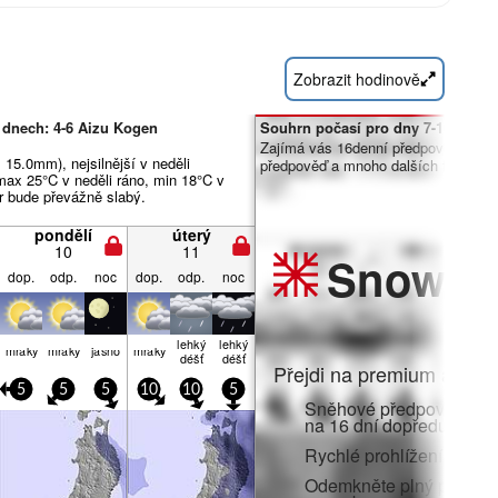
Zobrazit hodinově
 dnech: 4-6 Aizu Kogen
Souhrn počasí pro dny 7-16:
Zajímá vás 16denní předpověď? Od
 15.0mm), nejsilnější v neděli
předpověď a mnoho dalších funkcí č
max 25°C v neděli ráno, min 18°C v
tr bude převážně slabý.
pondělí
úterý
10
11
Snow
Pr
dop.
odp.
noc
dop.
odp.
noc
lehký
lehký
mraky
mraky
jasno
mraky
déšť
déšť
Přejdi na premium a zato
5
5
5
10
10
5
Sněhové předpovědi po 
na 16 dní dopředu
Rychlé prohlížení bez r
Odemkněte plný přístup v