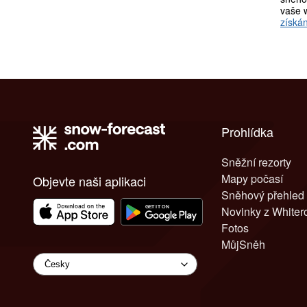
vaše 
získán
Prohlídka
Sněžní rezorty
Mapy počasí
Objevte naši aplikaci
Sněhový přehled
Novinky z White
Fotos
MůjSněh