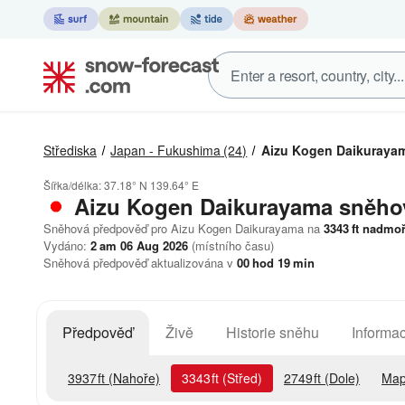
Střediska
Japan - Fukushima
(24)
Aizu Kogen Daikuraya
Šířka/délka:
37.18° N
139.64° E
Aizu Kogen Daikurayama
sněho
Sněhová předpověď pro Aizu Kogen Daikurayama na
3343
ft
nadmoř
Vydáno:
2 am 06 Aug 2026
(místního času)
Sněhová předpověď aktualizována v
00
hod
19
min
Předpověď
Živě
Historie sněhu
Informac
3937
ft
(Nahoře)
3343
ft
(Střed)
2749
ft
(Dole)
Map