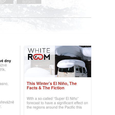
vé dny
vážně
řík.
This Winter’s El Niño, The
jasno,
Facts & The Fiction
With a so-called “Super El Niño”
převážně
forecast to have a significant effect on
.
the regions around the Pacific this
winter, the question skiers are asking