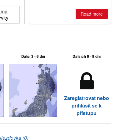
is simple: book now or wait, and
where are the best odds?
ama
Read more
ývky
Další 3 - 6 dní
Dalších 6 - 9 dní
Zaregistrovat nebo
přihlásit se k
přístupu
sjezdovka (0)