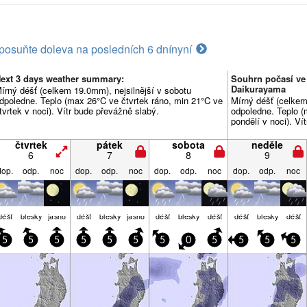
posuňte doleva na posledních 6 dní
nyní
ext 3 days weather summary:
Souhrn počasí ve
Daikurayama
írný déšť (celkem 19.0mm), nejsilnější v sobotu
dpoledne. Teplo (max 26°C ve čtvrtek ráno, min 21°C ve
Mírný déšť (celkem
tvrtek v noci). Vítr bude převážně slabý.
odpoledne. Teplo (
pondělí v noci). Ví
čtvrtek
pátek
sobota
neděle
6
7
8
9
dop.
odp.
noc
dop.
odp.
noc
dop.
odp.
noc
dop.
odp.
noc
déšť
blesky
jasno
déšť
blesky
jasno
déšť
blesky
déšť
déšť
blesky
déšť
5
5
5
5
5
5
5
0
5
5
5
5