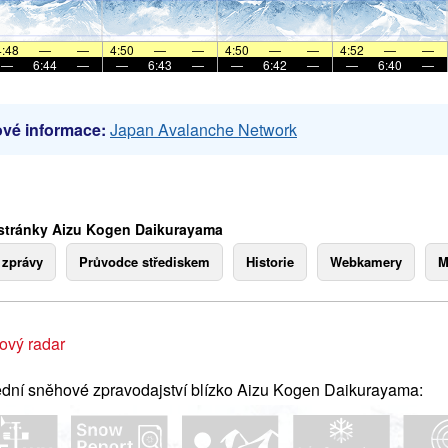
4:48
—
—
4:50
—
—
4:50
—
—
4:52
—
—
—
6:44
—
—
6:43
—
—
6:42
—
—
6:40
—
vé informace:
Japan Avalanche Network
stránky Aizu Kogen Daikurayama
 zprávy
Průvodce střediskem
Historie
Webkamery
M
ový radar
dní sněhové zpravodajství blízko Aizu Kogen Daikurayama: