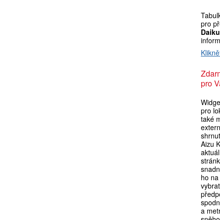
Tabul
pro p
Daik
infor
Klikně
Zdar
pro V
Widget
pro l
také 
exter
shrnu
Aizu 
aktuá
strán
snadn
ho na 
vybra
předpo
spodní
a metr
sněho