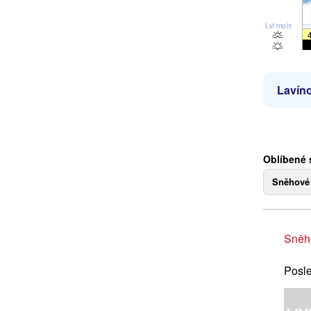
Lvl moře
Lavíno
Oblíbené 
Sněhové
Sněh
Posle