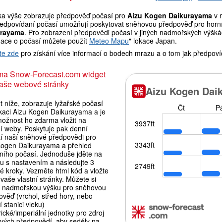
ka výše zobrazuje předpověď počasí pro
Aizu Kogen Daikurayama
v 
ředpovídaní počasí umožňují poskytovat sněhovou předpověď pro horní, 
urayama
. Pro zobrazení předpovědi počasí v jiných nadmořských výškách
mace o počasí můžete použít
Meteo Mapu
" lokace Japan.
te zde
pro získání více informací o bodech mrazu a o tom jak předpoví
ma Snow-Forecast.com widget
aše webové stránky
 níže, zobrazuje lyžařské počasí
okaci Aizu Kogen Daikurayama a je
možnost ho zdarma vložit na
ní weby. Poskytuje pak denní
tí naší sněhové předpovědi pro
Kogen Daikurayama a přehled
lního počasí. Jednoduše jděte na
ku s nastavením a následujte 3
é kroky. Vezměte html kód a vložte
vaše vlastní stránky. Můžete si
t nadmořskou výšku pro sněhovou
věď (vrchol, střed hory, nebo
 stanici vleku)
ické/imperiální jednotky pro zdroj
vých předpovědí, aby seděly na