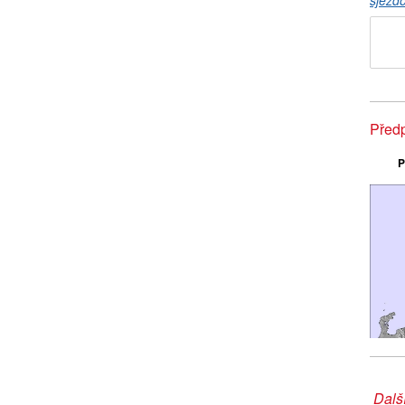
sjezd
Před
P
Další