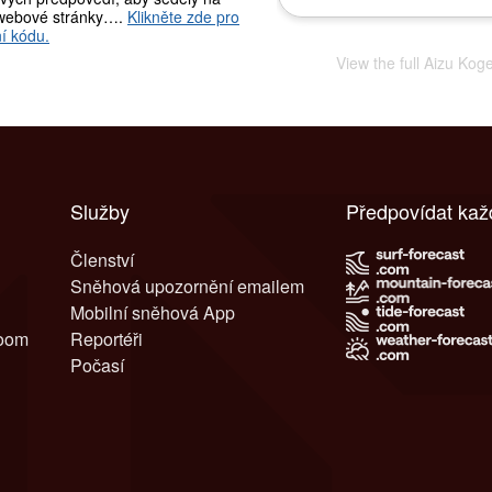
webové stránky….
Klikněte zde pro
í kódu.
View the full Aizu Ko
Služby
Předpovídat kaž
Členství
Sněhová upozornění emailem
Mobilní sněhová App
room
Reportéři
Počasí