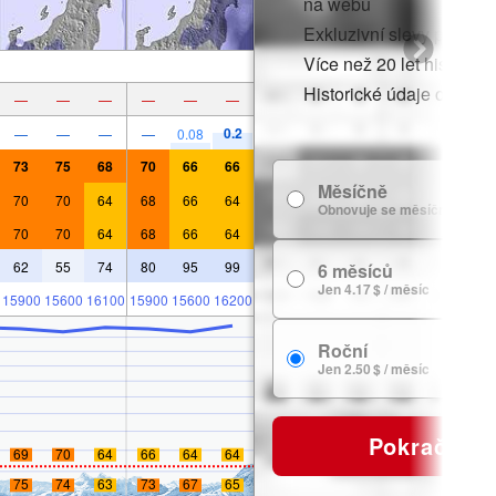
na webu
Exkluzivní slevy pro čle
Více než 20 let historie
Historické údaje o sněh
—
—
—
—
—
—
0.2
—
—
—
—
0.08
73
75
68
70
66
66
Měsíčně
70
70
64
68
66
64
Obnovuje se měsíčně
70
70
64
68
66
64
62
55
74
80
95
99
6 měsíců
Jen 4.17 $ / měsíc
15900
15600
16100
15900
15600
16200
Roční
Jen 2.50 $ / měsíc
Pokračovat
69
70
64
66
64
64
75
74
63
73
67
65