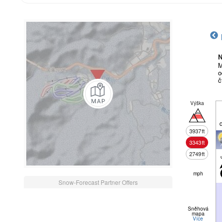
N
M
o
č
Výška
3937
ft
3343
ft
2749
ft
mph
Snow-Forecast Partner Offers
Sněhová
mapa
Více