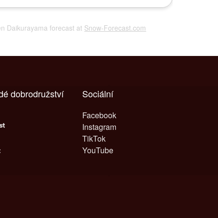
gen Daikurayama forecast at
Snow-Forecast.com
dé dobrodružství
Sociální
Facebook
Instagram
TikTok
YouTube