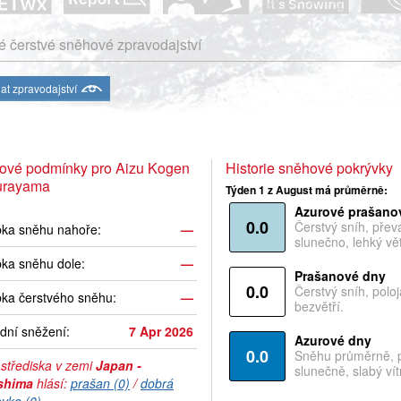
 čerstvé sněhové zpravodajství
at zpravodajství
ové podmínky pro Aizu Kogen
Historie sněhové pokrývky
urayama
Týden 1 z August má průměrně:
Azurové prašano
0.0
Čerstvý sníh, pře
bka sněhu nahoře:
—
slunečno, lehký vět
ka sněhu dole:
—
Prašanové dny
0.0
Čerstvý sníh, polo
ka čerstvého sněhu:
—
bezvětří.
dní sněžení:
7 Apr 2026
Azurové dny
0.0
Sněhu průměrně, 
 střediska v zemi
Japan -
slunečně, slabý vítr
shima
hlásí:
prašan (0)
/
dobrá