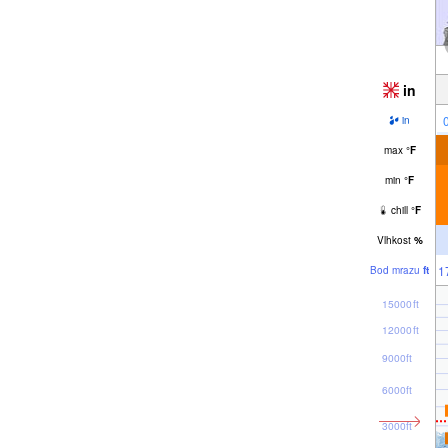
in
in
max
°
F
min
°
F
chill
°
F
Vlhkost
%
1
Bod mrazu
ft
15000ft
12000ft
9000ft
6000ft
3000ft