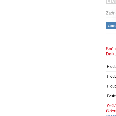
Žádné
Odesl
Sněh
Daik
Hlou
Hloub
Hloub
Posle
Další
Fuku