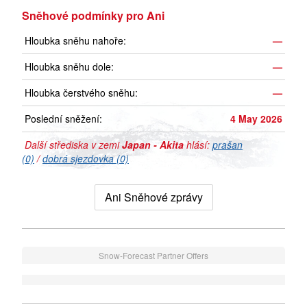
Sněhové podmínky pro Ani
Hloubka sněhu nahoře:
—
Hloubka sněhu dole:
—
Hloubka čerstvého sněhu:
—
Poslední sněžení:
4 May 2026
Další střediska v zemi
Japan - Akita
hlásí:
prašan
(0)
/
dobrá sjezdovka (0)
Ani Sněhové zprávy
Snow-Forecast Partner Offers