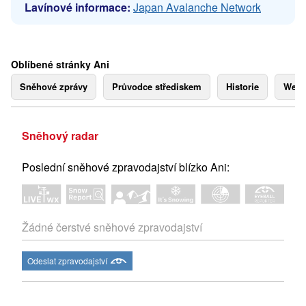
Lavínové informace:
Japan Avalanche Network
Oblíbené stránky Ani
Sněhové zprávy
Průvodce střediskem
Historie
Webk
Sněhový radar
Poslední sněhové zpravodajství blízko Ani:
Žádné čerstvé sněhové zpravodajství
Odeslat zpravodajství