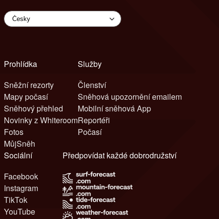
Prohlídka
Služby
Sněžní rezorty
Členství
Mapy počasí
Sněhová upozornění emailem
Sněhový přehled
Mobilní sněhová App
Novinky z Whiteroom
Reportéři
Fotos
Počasí
MůjSněh
Sociální
Předpovídat každé dobrodružství
Facebook
Instagram
TikTok
YouTube