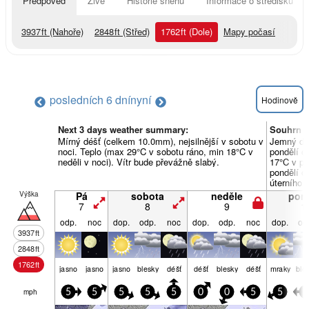
Předpověď
Živě
Historie sněhu
Informace o středisku
3937
ft
(Nahoře)
2848
ft
(Střed)
1762
ft
(Dole)
Mapy počasí
posledních 6 dní
nyní
Hodinově
Next 3 days weather summary:
Souhrn p
Mírný déšť (celkem 10.0mm), nejsilnější v sobotu v
Jemný dé
noci. Teplo (max 29°C v sobotu ráno, min 18°C v
pondělí o
neděli v noci). Vítr bude převážně slabý.
17°C v pon
pondělí o
úterního r
Výška
Pá
sobota
neděle
pond
7
8
9
1
odp.
noc
dop.
odp.
noc
dop.
odp.
noc
dop.
od
3937
ft
2848
ft
1762
ft
jasno
jasno
jasno
blesky
déšť
déšť
blesky
déšť
mraky
ble
mph
5
5
5
5
5
0
0
5
5
5