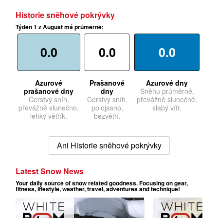
Historie sněhové pokrývky
Týden 1 z August má průměrně:
0.0
0.0
0.0
Azurové
Prašanové
Azurové dny
prašanové dny
dny
Sněhu průměrně,
Čerstvý sníh,
Čerstvý sníh,
převážně slunečně,
převážně slunečno,
polojasno,
slabý vítr.
lehký větřík.
bezvětří.
Ani Historie sněhové pokrývky