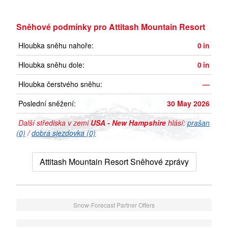
Sněhové podmínky pro Attitash Mountain Resort
Hloubka sněhu nahoře:
0
in
Hloubka sněhu dole:
0
in
Hloubka čerstvého sněhu:
—
Poslední sněžení:
30 May 2026
Další střediska v zemi
USA - New Hampshire
hlásí:
prašan
(0)
/
dobrá sjezdovka (0)
Attitash Mountain Resort Sněhové zprávy
Snow-Forecast Partner Offers