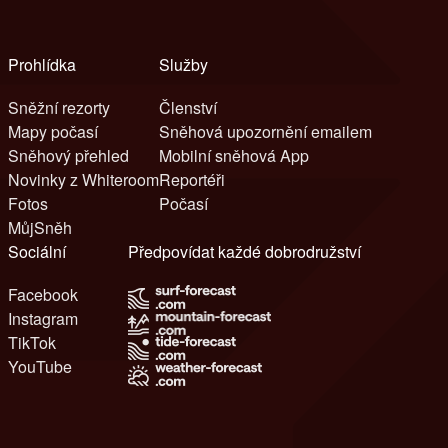
Prohlídka
Služby
Sněžní rezorty
Členství
Mapy počasí
Sněhová upozornění emailem
Sněhový přehled
Mobilní sněhová App
Novinky z Whiteroom
Reportéři
Fotos
Počasí
MůjSněh
Sociální
Předpovídat každé dobrodružství
Facebook
Instagram
TikTok
YouTube