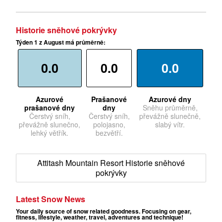
Historie sněhové pokrývky
Týden 1 z August má průměrně:
0.0
0.0
0.0
Azurové
Prašanové
Azurové dny
prašanové dny
dny
Sněhu průměrně,
Čerstvý sníh,
Čerstvý sníh,
převážně slunečně,
převážně slunečno,
polojasno,
slabý vítr.
lehký větřík.
bezvětří.
Attitash Mountain Resort Historie sněhové
pokrývky