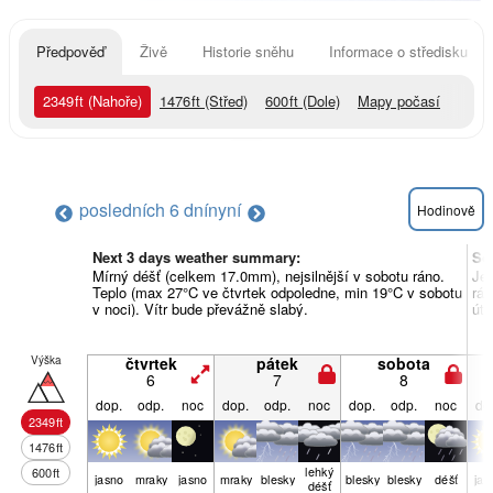
Předpověď
Živě
Historie sněhu
Informace o středisku
2349
ft
(Nahoře)
1476
ft
(Střed)
600
ft
(Dole)
Mapy počasí
posledních 6 dní
nyní
Hodinově
Next 3 days weather summary:
So
Mírný déšť (celkem 17.0mm), nejsilnější v sobotu ráno.
Jem
Teplo (max 27°C ve čtvrtek odpoledne, min 19°C v sobotu
rán
v noci). Vítr bude převážně slabý.
úte
Výška
čtvrtek
pátek
sobota
6
7
8
dop.
odp.
noc
dop.
odp.
noc
dop.
odp.
noc
do
2349
ft
1476
ft
lehký
600
ft
jasno
mraky
jasno
mraky
blesky
blesky
blesky
déšť
jas
déšť