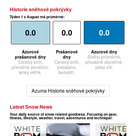
Historie sněhové pokrývky
Týden 1 z August má průměrně:
0.0
0.0
0.0
Azurové
Prašanové
Azurové dny
prašanové dny
dny
Sněhu průměrně,
Čerstvý sníh,
Čerstvý sníh,
převážně slunečně,
převážně slunečno,
polojasno,
slabý vítr.
lehký větřík.
bezvětří.
Azuma Historie sněhové pokrývky