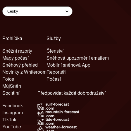
Prohlídka
Služby
Sněžní rezorty
Členství
Mapy počasí
Sněhová upozornění emailem
Sněhový přehled
Mobilní sněhová App
Novinky z Whiteroom
Reportéři
Fotos
Počasí
MůjSněh
Sociální
Předpovídat každé dobrodružství
Facebook
Instagram
TikTok
YouTube