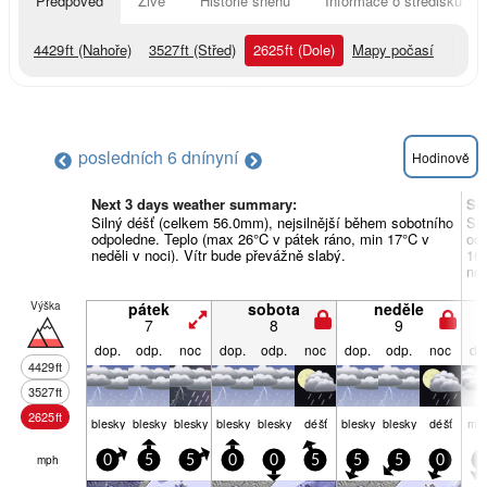
Předpověď
Živě
Historie sněhu
Informace o středisku
4429
ft
(Nahoře)
3527
ft
(Střed)
2625
ft
(Dole)
Mapy počasí
posledních 6 dní
nyní
Hodinově
Next 3 days weather summary:
So
Silný déšť (celkem 56.0mm), nejsilnější během sobotního
Sil
odpoledne. Teplo (max 26°C v pátek ráno, min 17°C v
odp
neděli v noci). Vítr bude převážně slabý.
16°
noc
Výška
pátek
sobota
neděle
7
8
9
dop.
odp.
noc
dop.
odp.
noc
dop.
odp.
noc
do
4429
ft
3527
ft
2625
ft
blesky
blesky
blesky
blesky
blesky
déšť
blesky
blesky
déšť
mra
mph
0
5
5
0
0
5
5
5
0
5