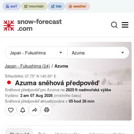
Japan - Fukushima
(24)
Azuma
Šířka/délka:
37.75° N
140.30° E
Azuma
sněhová předpověď
Sněhová předpověď pro Azuma na
2625
ft
nadmořská výška
Vydáno:
2 am 07 Aug 2026
(místního času)
Sněhová předpověď aktualizována v
05
hod
26
min