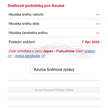
Sněhové podmínky pro Azuma
Hloubka sněhu nahoře:
—
Hloubka sněhu dole:
—
Hloubka čerstvého sněhu:
—
Poslední sněžení:
7 Apr 2026
Další střediska v zemi
Japan - Fukushima
hlásí:
prašan
(0)
/
dobrá sjezdovka (0)
Azuma Sněhové zprávy
Snow-Forecast Partner Offers