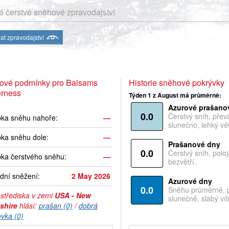
 čerstvé sněhové zpravodajství
at zpravodajství
ové podmínky pro Balsams
Historie sněhové pokrývky
erness
Týden 1 z August má průměrně:
Azurové prašano
0.0
Čerstvý sníh, pře
bka sněhu nahoře:
—
slunečno, lehký vět
ka sněhu dole:
—
Prašanové dny
0.0
Čerstvý sníh, polo
ka čerstvého sněhu:
—
bezvětří.
dní sněžení:
2 May 2026
Azurové dny
0.0
Sněhu průměrně, 
 střediska v zemi
USA - New
slunečně, slabý vítr
shire
hlásí:
prašan (0)
/
dobrá
ovka (0)