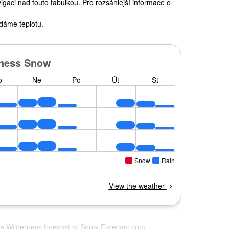
gaci nad touto tabulkou. Pro rozsáhlejší informace o
dáme teplotu.
ms Wilderness forecast at
Snow-Forecast.com