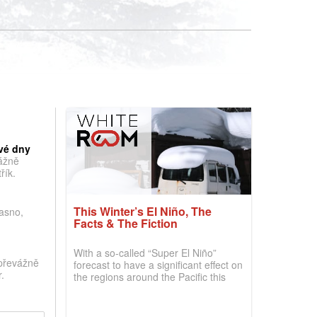
vé dny
vážně
řík.
This Winter’s El Niño, The
jasno,
Facts & The Fiction
With a so-called “Super El Niño”
převážně
forecast to have a significant effect on
.
the regions around the Pacific this
winter, the question skiers are asking
is simple: book now or wait, and
where are the best odds?