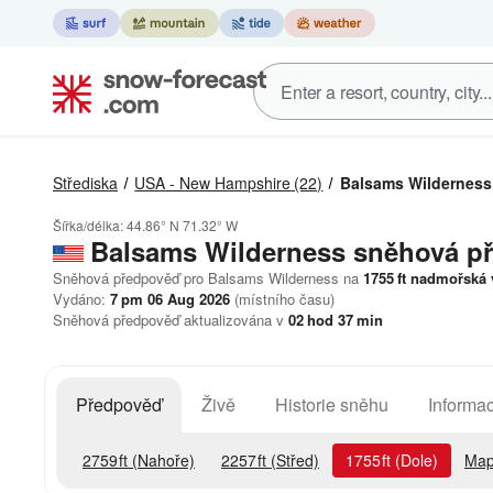
Střediska
USA - New Hampshire
(22)
Balsams Wilderness
Šířka/délka:
44.86° N
71.32° W
Balsams Wilderness
sněhová p
Sněhová předpověď pro Balsams Wilderness na
1755
ft
nadmořská 
Vydáno:
7 pm 06 Aug 2026
(místního času)
Sněhová předpověď aktualizována v
02
hod
37
min
Předpověď
Živě
Historie sněhu
Informac
2759
ft
(Nahoře)
2257
ft
(Střed)
1755
ft
(Dole)
Map