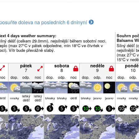
posuňte doleva na posledních 6 dní
nyní
ext 4 days weather summary:
Souhrn poč
Balsams Wi
ilný déšť (celkem 29.0mm), nejsilnější během sobotní noci.
eplo (max 27°C v pátek odpoledne, min 18°C ve čtvrtek v
Silný déšť 
oci). Vítr bude převážně slabý.
nejsilnější 
(max 27°C v
15°C v neděl
převážně sl
pátek
sobota
neděle
ponděl
7
8
9
10
noc
dop.
odp.
noc
dop.
odp.
noc
dop.
odp.
noc
dop.
odp.
lehký
lehký
déšť
mraky
blesky
blesky
déšť
blesky
jasno
jasno
mraky
mraky
déšť
déšť
5
5
5
0
5
5
5
10
10
5
10
10