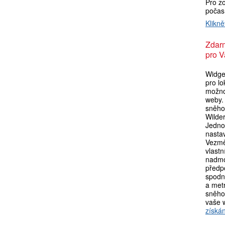
Pro zo
počas
Klikně
Zdar
pro V
Widget
pro lo
možno
weby. 
sněho
Wilde
Jedno
nasta
Vezmě
vlastn
nadmo
předpo
spodní
a metr
sněho
vaše 
získán