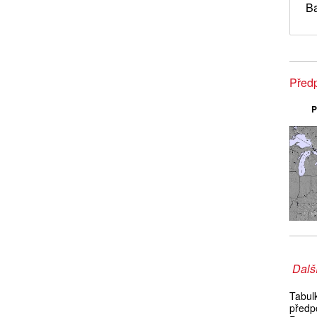
B
Před
P
Další
Tabul
předp