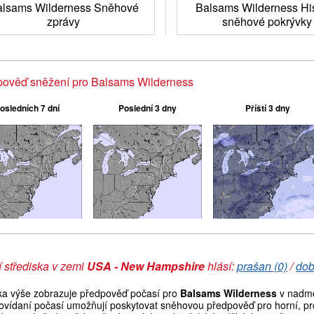
alsams Wilderness Sněhové
Balsams Wilderness His
zprávy
sněhové pokrývky
pověď sněžení pro Balsams Wilderness
osledních 7 dní
Poslední 3 dny
Příští 3 dny
 střediska v zemi
USA - New Hampshire
hlásí:
prašan (0)
/
dob
ka výše zobrazuje předpověď počasí pro
Balsams Wilderness
v nadmo
ovídaní počasí umožňují poskytovat sněhovou předpověď pro horní, pro