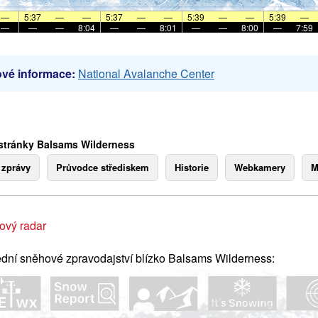
—
5:37
—
—
5:37
—
—
5:39
—
—
5:39
—
—
—
—
8:04
—
—
8:01
—
—
8:00
—
7:59
vé informace:
National Avalanche Center
stránky Balsams Wilderness
 zprávy
Průvodce střediskem
Historie
Webkamery
M
ový radar
dní sněhové zpravodajství blízko Balsams Wilderness: