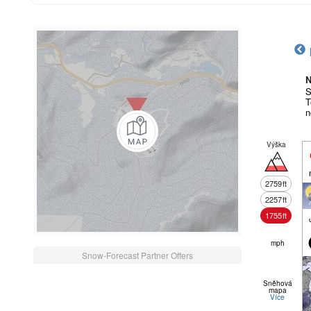
N
S
T
n
Výška
2759
ft
2257
ft
1755
ft
mph
Snow-Forecast Partner Offers
Sněhová
mapa
Více