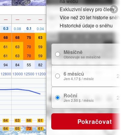
na webu
Exkluzivní slevy pro členy
Více než 20 let historie sněhu
—
—
—
—
Historické údaje o sněhu
0.3
0.1
0.08
0.04
68
68
75
63
61
63
70
59
Měsíčně
7.99 $
61
63
70
59
Obnovuje se měsíčně
94
84
55
82
6 měsíců
12800
13000
12500
11200
24.99 $
Jen 4.17 $ / měsíc
Roční
29.99 $
Jen 2.50 $ / měsíc
Pokračovat
64
63
66
61
64
65
73
61