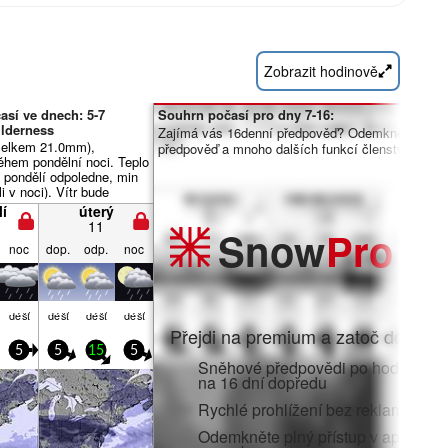
Zobrazit hodinově
así ve dnech: 5-7
Souhrn počasí pro dny 7-16:
lderness
Zajímá vás 16denní předpověď? Odemkněte úpln
(celkem 21.0mm),
předpověď a mnoho dalších funkcí členstvím Pro.
během pondělní noci. Teplo
 pondělí odpoledne, min
i v noci). Vítr bude
abý.
í
úterý
11
Snow
Pro
noc
dop.
odp.
noc
déšť
déšť
déšť
déšť
Přejdi na premium a zatoč do:
5
5
15
5
Sněhové předpovědi po hodinách 
na 16 dní dopředu
Rychlé prohlížení bez reklam
Odemkněte plný přístup v aplikaci i