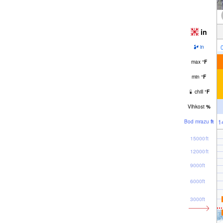
in
in
max
°
F
min
°
F
chill
°
F
Vlhkost
%
1
Bod mrazu
ft
15000ft
12000ft
9000ft
6000ft
3000ft