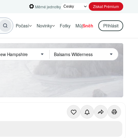
Získat Prémium
Měrné jednotky
Počasí
Novinky
Fotky
Můj
Sněh
Přihlásit