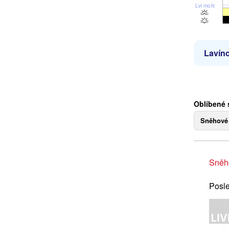
Lvl moře
Lavíno
Oblíbené 
Sněhové
Sněh
Posle