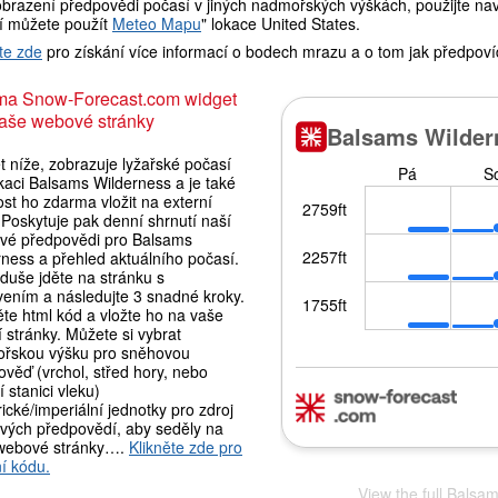
brazení předpovědi počasí v jiných nadmořských výškách, použijte navi
í můžete použít
Meteo Mapu
" lokace United States.
te zde
pro získání více informací o bodech mrazu a o tom jak předpoví
ma Snow-Forecast.com widget
aše webové stránky
 níže, zobrazuje lyžařské počasí
kaci Balsams Wilderness a je také
st ho zdarma vložit na externí
Poskytuje pak denní shrnutí naší
vé předpovědi pro Balsams
rness a přehled aktuálního počasí.
duše jděte na stránku s
vením a následujte 3 snadné kroky.
te html kód a vložte ho na vaše
í stránky. Můžete si vybrat
řskou výšku pro sněhovou
věď (vrchol, střed hory, nebo
 stanici vleku)
ické/imperiální jednotky pro zdroj
vých předpovědí, aby seděly na
webové stránky….
Klikněte zde pro
í kódu.
View the full Balsa