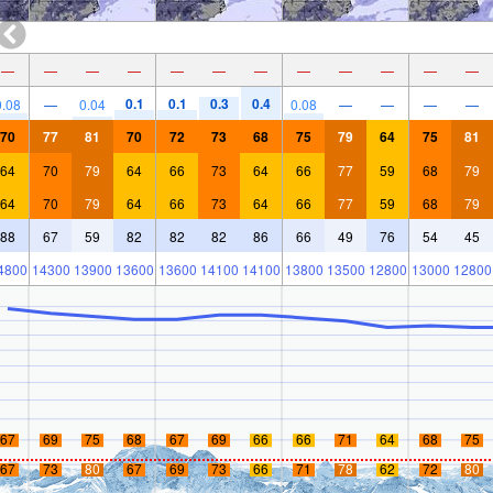
—
—
—
—
—
—
—
—
—
—
—
—
0.1
0.1
0.3
0.4
0.08
—
0.04
0.08
—
—
—
—
70
77
81
70
72
73
68
75
79
64
75
81
64
70
79
64
66
73
64
66
77
59
68
79
64
70
79
64
66
73
64
66
77
59
68
79
88
67
59
82
82
82
86
66
49
76
54
45
4800
14300
13900
13600
13600
14100
14100
13800
13500
12800
13000
12800
67
69
75
68
67
69
66
66
71
64
68
75
67
73
80
67
69
73
66
71
78
62
72
80