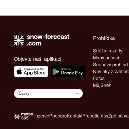
Prohlídka
Sněžní rezorty
Mapy počasí
Objevte naši aplikaci
Sněhový přehled
Novinky z White
Fotos
MůjSněh
Inzerce
Podpora
Kontakt
Propojte nás
Zpětná v