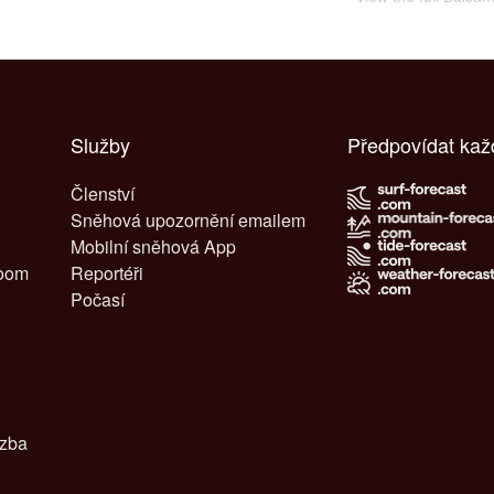
Služby
Předpovídat kaž
Členství
Sněhová upozornění emailem
Mobilní sněhová App
room
Reportéři
Počasí
azba