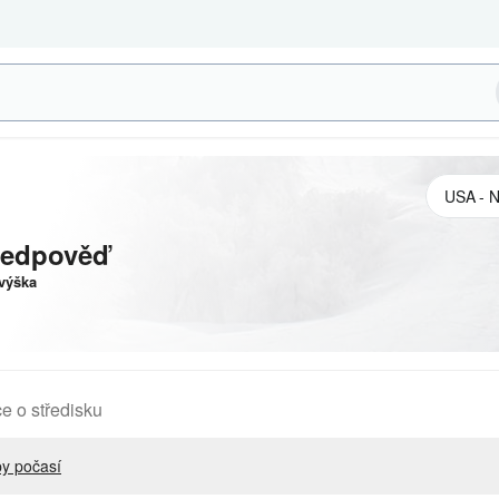
ředpověď
výška
e o středisku
y počasí