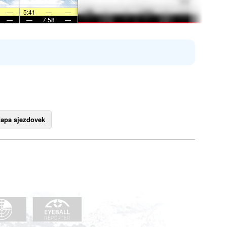
—
5:41
—
—
—
—
7:58
—
apa sjezdovek