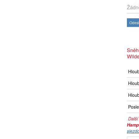
Žádné
Odesl
Sněh
Wild
Hlou
Hloub
Hloub
Posle
Další
Hamp
sjezd