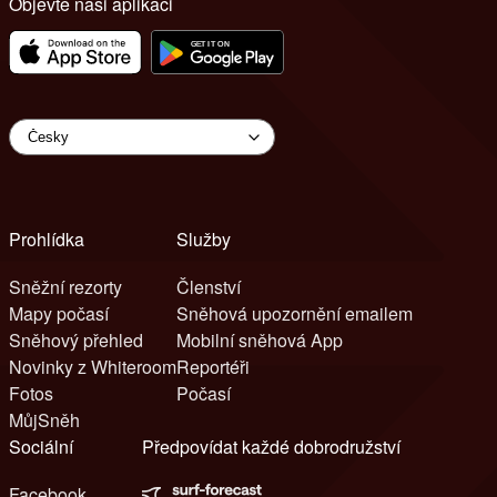
Objevte naši aplikaci
Prohlídka
Služby
Sněžní rezorty
Členství
Mapy počasí
Sněhová upozornění emailem
Sněhový přehled
Mobilní sněhová App
Novinky z Whiteroom
Reportéři
Fotos
Počasí
MůjSněh
Sociální
Předpovídat každé dobrodružství
Facebook