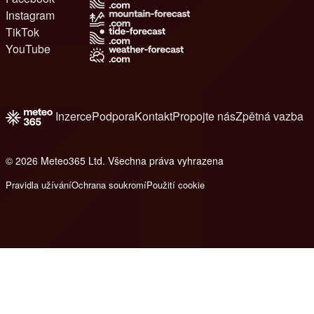
Instagram
TikTok
YouTube
Inzerce
Podpora
Kontakt
Propojte nás
Zpětná vazba
© 2026 Meteo365 Ltd. Všechna práva vyhrazena
8
Pravidla užívání
Ochrana soukromí
Použití cookie