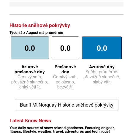
Historie sněhové pokrývky
Týden 2 z August má průměrně:
0.0
0.0
0.0
Azurové
Prašanové
Azurové dny
prašanové dny
dny
Sněhu průměrně,
Čerstvý sníh,
Čerstvý sníh,
převážně slunečně,
převážně slunečno,
polojasno,
slabý vítr.
lehký větřík.
bezvětří.
Banff Mt Norquay Historie sněhové pokrývky