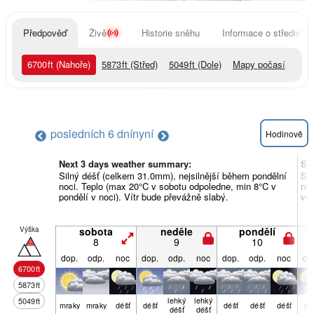
Předpověď
Živě
Historie sněhu
Informace o středisku
6700
ft
(Nahoře)
5873
ft
(Střed)
5049
ft
(Dole)
Mapy počasí
posledních 6 dní
nyní
Hodinově
Next 3 days weather summary:
So
Silný déšť (celkem 31.0mm), nejsilnější během pondělní
Sil
noci. Teplo (max 20°C v sobotu odpoledne, min 8°C v
noc
pondělí v noci). Vítr bude převážně slabý.
ve 
Výška
sobota
neděle
pondělí
8
9
10
dop.
odp.
noc
dop.
odp.
noc
dop.
odp.
noc
do
6700
ft
5873
ft
lehký
lehký
5049
ft
mraky
mraky
déšť
déšť
déšť
déšť
déšť
dé
déšť
déšť