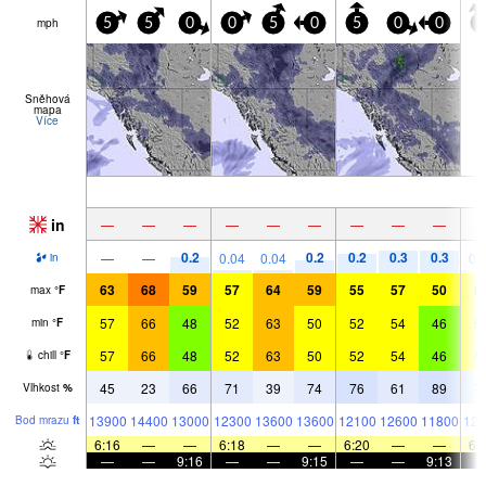
mph
5
5
0
0
5
0
5
0
0
0
Sněhová
mapa
Více
in
—
—
—
—
—
—
—
—
—
0.2
0.2
0.2
0.3
0.3
—
—
0.04
0.04
0.
in
63
68
59
57
64
59
55
57
50
5
max
°
F
57
66
48
52
63
50
52
54
46
5
min
°
F
57
66
48
52
63
50
52
54
46
5
chill
°
F
45
23
66
71
39
74
76
61
89
7
Vlhkost
%
13900
14400
13000
12300
13600
13600
12100
12600
11800
121
Bod mrazu
ft
6:16
—
—
6:18
—
—
6:20
—
—
6:
—
—
9:16
—
—
9:15
—
—
9:13