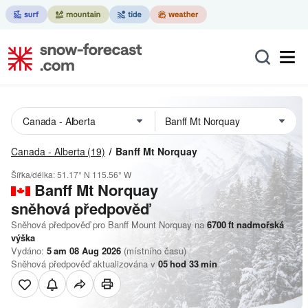
Canada - Alberta
(19)
Banff Mt Norquay
Šířka/délka:
51.17° N
115.56° W
Banff Mt Norquay
sněhová předpověď
Sněhová předpověď pro Banff Mount Norquay na
6700
ft
nadmořská
výška
Vydáno:
5 am 08 Aug 2026
(místního času)
Sněhová předpověď aktualizována v
05
hod
33
min