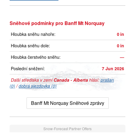
Sněhové podmínky pro Banff Mt Norquay
Hloubka sněhu nahoře:
0
in
Hloubka sněhu dole:
0
in
Hloubka čerstvého sněhu:
—
Poslední sněžení:
7 Jun 2026
Další střediska v zemi
Canada - Alberta
hlásí:
prašan
(0)
/
dobrá sjezdovka (0)
Banff Mt Norquay Sněhové zprávy
Snow-Forecast Partner Offers