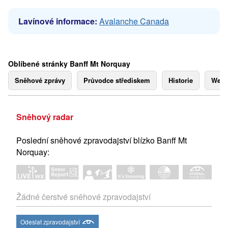
Lavínové informace:
Avalanche Canada
Oblíbené stránky Banff Mt Norquay
Sněhové zprávy
Průvodce střediskem
Historie
Webk
Sněhový radar
Poslední sněhové zpravodajství blízko Banff Mt
Norquay:
Žádné čerstvé sněhové zpravodajství
Odeslat zpravodajství