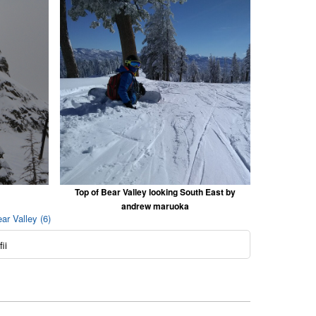
Top of Bear Valley looking South East by
andrew maruoka
ar Valley (6)
ii