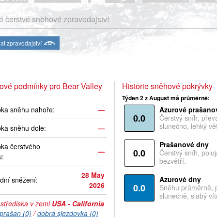
 čerstvé sněhové zpravodajství
at zpravodajství
ové podmínky pro Bear Valley
Historie sněhové pokrývky
Týden 2 z August má průměrně:
bka sněhu nahoře:
—
Azurové prašano
0.0
Čerstvý sníh, pře
slunečno, lehký vět
ka sněhu dole:
—
Prašanové dny
ka čerstvého
—
0.0
Čerstvý sníh, polo
u:
bezvětří.
28 May
Azurové dny
dní sněžení:
2026
0.0
Sněhu průměrně, 
slunečně, slabý vítr
 střediska v zemi
USA - California
prašan (0)
/
dobrá sjezdovka (0)