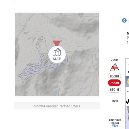
N
P
1
Výška
8508
ft
7553
ft
6601
ft
m
mph
Snow-Forecast Partner Offers
Sněhová
mapa
Více