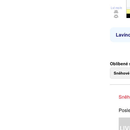
Lvl moře
Lavíno
Oblíbené 
Sněhové
Sněh
Posle