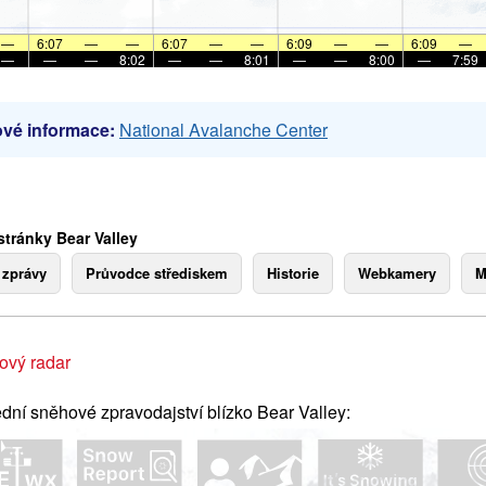
—
6:07
—
—
6:07
—
—
6:09
—
—
6:09
—
—
—
—
8:02
—
—
8:01
—
—
8:00
—
7:59
vé informace:
National Avalanche Center
stránky Bear Valley
 zprávy
Průvodce střediskem
Historie
Webkamery
M
ový radar
dní sněhové zpravodajství blízko Bear Valley: