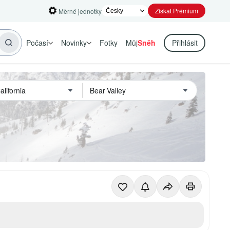
Získat Prémium
Měrné jednotky
Počasí
Novinky
Fotky
Můj
Sněh
Přihlásit