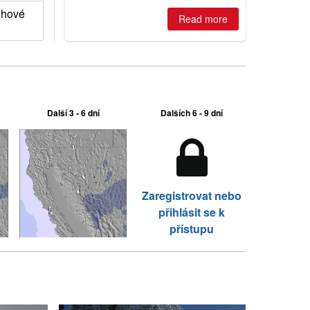
Australian areas open most terrain of
ěhové
2026, northern hemisphere down to
Read more
two outdoor areas still open.
Další 3 - 6 dní
Dalších 6 - 9 dní
Zaregistrovat nebo
přihlásit se k
přístupu