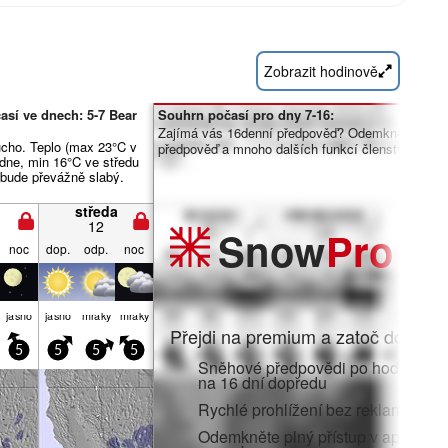
Zobrazit hodinově
sí ve dnech: 5-7 Bear
Souhrn počasí pro dny 7-16:
Zajímá vás 16denní předpověď? Odemkněte úpln
cho. Teplo (max 23°C v
předpověď a mnoho dalších funkcí členstvím Pro.
edne, min 16°C ve středu
r bude převážně slabý.
středa
12
Snow
Pro
noc
dop.
odp.
noc
jasno
jasno
mraky
mraky
Přejdi na premium a zatoč do:
5
5
5
5
Sněhové předpovědi po hodinách 
na 16 dní dopředu
Rychlé prohlížení bez reklam
Odemkněte plný přístup v aplikaci i