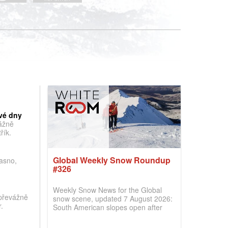
vé dny
vážně
řík.
Global Weekly Snow Roundup
jasno,
#326
Weekly Snow News for the Global
převážně
snow scene, updated 7 August 2026:
.
South American slopes open after
huge snowfalls, New Zealand posts
best conditions of season so far,