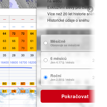
na webu
Exkluzivní slevy pro členy
Více než 20 let historie sněhu
—
—
—
—
Historické údaje o sněhu
—
—
—
—
64
72
72
64
Měsíčně
63
66
70
61
7.99 $
Obnovuje se měsíčně
63
66
70
61
35
28
30
39
6 měsíců
24.99 $
16400
16600
16700
16200
Jen 4.17 $ / měsíc
Roční
29.99 $
Jen 2.50 $ / měsíc
60
64
67
60
61
74
77
61
Pokračovat