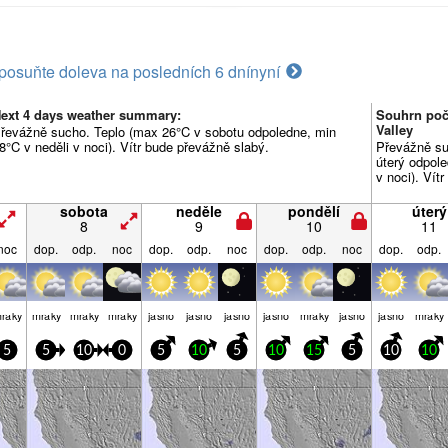
posuňte doleva na posledních 6 dní
nyní
ext 4 days weather summary:
Souhrn poča
Valley
řevážně sucho. Teplo (max 26°C v sobotu odpoledne, min
8°C v neděli v noci). Vítr bude převážně slabý.
Převážně su
úterý odpol
v noci). Vít
sobota
neděle
pondělí
úterý
8
9
10
11
noc
dop.
odp.
noc
dop.
odp.
noc
dop.
odp.
noc
dop.
odp.
raky
mraky
mraky
mraky
jasno
jasno
jasno
jasno
mraky
jasno
jasno
mraky
5
5
10
0
5
10
5
10
15
5
10
10