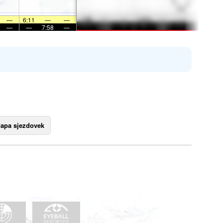
—
6:11
—
—
—
—
7:58
—
apa sjezdovek