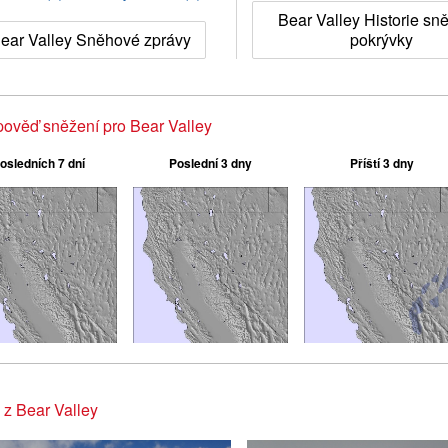
Bear Valley Historie sn
ear Valley Sněhové zprávy
pokrývky
ověď sněžení pro Bear Valley
osledních 7 dní
Poslední 3 dny
Příští 3 dny
 z Bear Valley