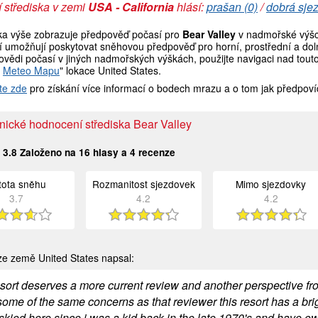
 střediska v zemi
USA - California
hlásí:
prašan (0)
/
dobrá sje
ka výše zobrazuje předpověď počasí pro
Bear Valley
v nadmořské výšc
í umožňují poskytovat sněhovou předpověď pro horní, prostřední a doln
vědi počasí v jiných nadmořských výškách, použijte navigaci nad tout
t
Meteo Mapu
" lokace United States.
te zde
pro získání více informací o bodech mrazu a o tom jak předpoví
nické hodnocení střediska Bear Valley
:
3.8
Založeno na
16
hlasy a
4
recenze
stota sněhu
Rozmanitost sjezdovek
Mimo sjezdovky
3.7
4.2
4.2
e země United States napsal:
esort deserves a more current review and another perspective fro
ome of the same concerns as that reviewer this resort has a brig
 skied here since i was a kid back in the late 1970's and have o