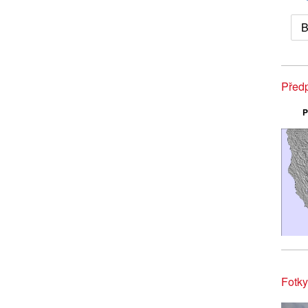
B
Předp
P
Fotky