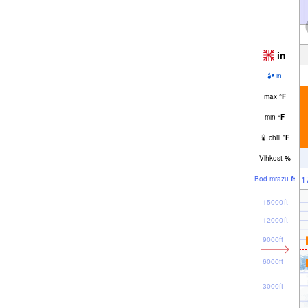
in
in
max
°
F
min
°
F
chill
°
F
Vlhkost
%
1
Bod mrazu
ft
15000ft
12000ft
9000ft
6000ft
3000ft