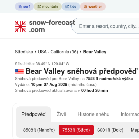
Střediska
USA - California
(36)
Bear Valley
Šířka/délka:
38.49° N
120.04° W
Bear Valley
sněhová předpověď
Sněhová předpověď pro Bear Valley na
7553
ft
nadmořská výška
Vydáno:
10 pm 07 Aug 2026
(místního času)
Sněhová předpověď aktualizována v
00
hod
26
min
Předpověď
Živě
Historie sněhu
Informac
8508
ft
(Nahoře)
7553
ft
(Střed)
6601
ft
(Dole)
Map