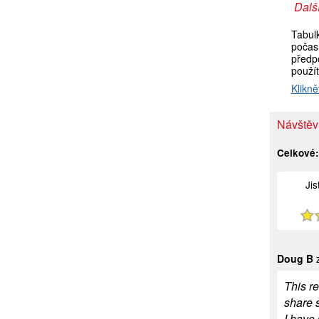
Další
Tabul
počas
předpo
použí
Klikně
Návštěv
Celkové
Ji
Doug B
z
This r
share s
I have