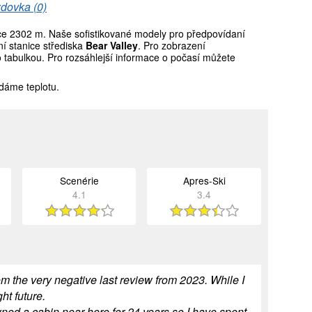
zdovka (0)
e 2302 m. Naše sofistikované modely pro předpovídaní
í stanice střediska
Bear Valley
. Pro zobrazení
o tabulkou. Pro rozsáhlejší informace o počasí můžete
dáme teplotu.
Scenérie
Apres-Ski
4.1
3.4
m the very negative last review from 2023. While I
ht future.
wned a cabin near here for 24 years so I have spent