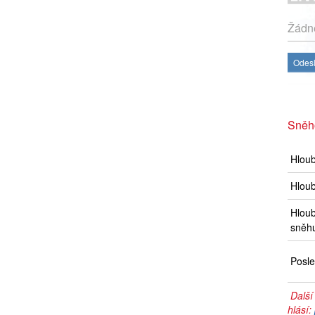
Žádné
Odesl
Sněh
Hlou
Hloub
Hloub
sněh
Posle
Další
hlásí: